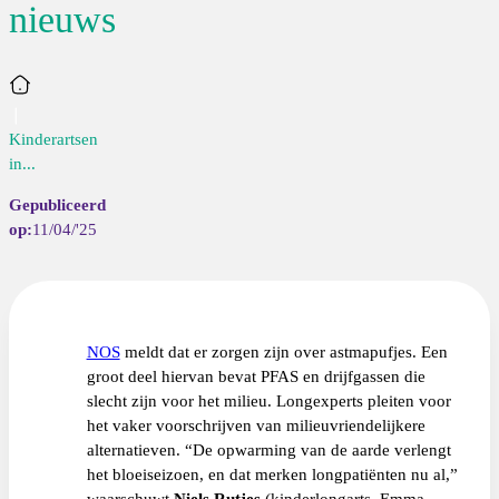
nieuws
Home
Kinderartsen
in...
11/04/'25
NOS
meldt dat er zorgen zijn over astmapufjes. Een
groot deel hiervan bevat PFAS en drijfgassen die
slecht zijn voor het milieu. Longexperts pleiten voor
het vaker voorschrijven van milieuvriendelijkere
alternatieven. “De opwarming van de aarde verlengt
het bloeiseizoen, en dat merken longpatiënten nu al,”
waarschuwt
Niels Rutjes
(kinderlongarts, Emma