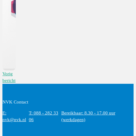
Vorig
bericht
NVK Contact
E:
T: 088 - 282 33
Bereikbaar: 8.30 - 17.00 uur
nvk@nvk.nl
06
(werkdagen)