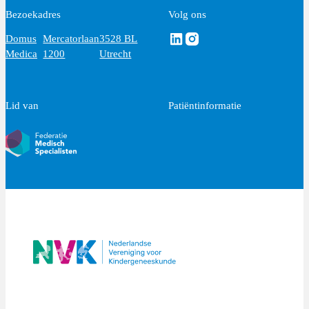
Bezoekadres
Volg ons
Volg ons via Linkedin
Volg ons via Instagram
Domus
Mercatorlaan
3528 BL
Medica
1200
Utrecht
Lid van
Patiëntinformatie