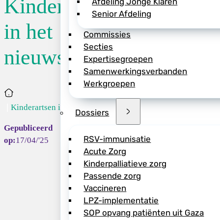
Kinderartsen
Afdeling Jonge Klaren
Senior Afdeling
Steeds meer jonge
in het
Commissies
maar veel ouders he
Secties
van Uitmetkinderen.
nieuws
Expertisegroepen
CBS meldt dat 14,5
Samenwerkingsverbanden
zwaar is.
In een ar
Werkgroepen
cijfers alarmerend:
Home
bewustwording en s
Kinderartsen in...
of spelen, bewegen 
Dossiers
Nu.nl
meldt dat ee
RSV-immunisatie
17/04/'25
misinformatie over
Acute Zorg
video’s met betrou
Kinderpalliatieve zorg
moet ook leuk zijn
Passende zorg
waarschuwt voor mis
Vaccineren
dat weleens, daar h
LPZ-implementatie
SOP opvang patiënten uit Gaza