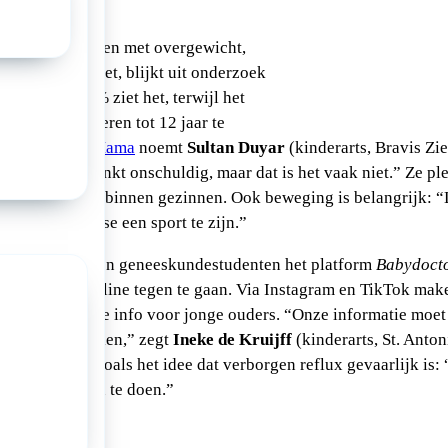
 kinderen kampen met overgewicht,
rkennen dit niet, blijkt uit onderzoek
nl. Slechts 6% ziet het, terwijl het
% van de kinderen tot 12 jaar te
tikel van Kek Mama
noemt
Sultan Duyar
(kinderarts, Bravis Zi
 “‘Babyvet’ klinkt onschuldig, maar dat is het vaak niet.” Ze pl
amenwerking binnen gezinnen. Ook beweging is belangrijk: “La
hoeft niet per se een sport te zijn.”
n groep artsen en geneeskundestudenten het platform
Babydoct
 kinderzorg online tegen te gaan. Via Instagram en TikTok mak
wbare medische info voor jonge ouders. “Onze informatie moet
 om naar te kijken,” zegt
Ineke de Kruijff
(kinderarts, St. Anto
informatie, zoals het idee dat verborgen reflux gevaarlijk is:
oef je niets aan te doen.”