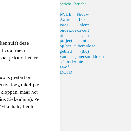
bericht
bericht
NVLE
Nieuw
Award
LCG-
voor
alert:
onderzoek
tekort
of
aan
project
anti-
ekenhuis) deze
op het
tuberculose
eit voor meer
gebied
(tbc)
van
geneesmiddelen
at je kind fietsen
sclerodermie
en/of
MCTD
ors
is gestart om
en ze toegankelijke
 kloppen, maar het
nius Ziekenhuis)
.
Ze
 “Elke baby heeft