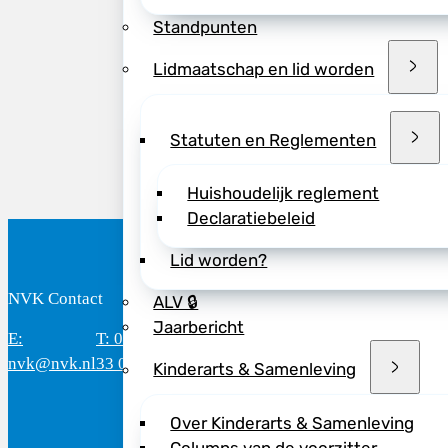
Standpunten
Deel dit bericht vi
Lidmaatschap en lid worden
Statuten en Reglementen
Huishoudelijk reglement
Declaratiebeleid
Lid worden?
NVK Contact
B
ALV 🔒
Jaarbericht
E:
T: 088 - 282
Bereikbaar: 8.30 - 17.00 uur
D
nvk@nvk.nl
33 06
(werkdagen)
M
Kinderarts & Samenleving
Over Kinderarts & Samenleving