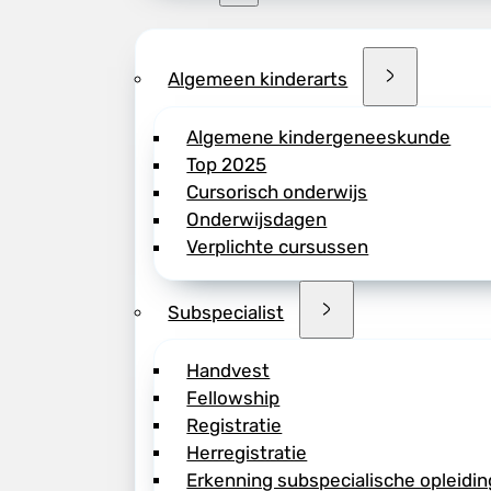
Algemeen kinderarts
Algemene kindergeneeskunde
Top 2025
Cursorisch onderwijs
Onderwijsdagen
Verplichte cursussen
Subspecialist
Handvest
Fellowship
Registratie
Herregistratie
Erkenning subspecialische opleidin