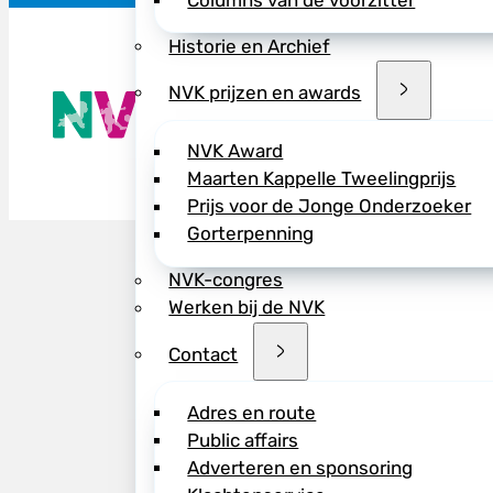
Columns van de voorzitter
Historie en Archief
NVK prijzen en awards
De NVK geeft
Wij advisere
Copyright ©
NVK Award
Maarten Kappelle Tweelingprijs
Prijs voor de Jonge Onderzoeker
Gorterpenning
NVK-congres
Werken bij de NVK
Contact
Adres en route
Public affairs
Adverteren en sponsoring