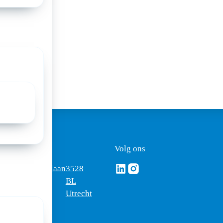
a:
ezoekadres
Volg ons
Volg ons via Linkedin
Volg ons via Instagram
omus
Mercatorlaan
3528
edica
1200
BL
Utrecht