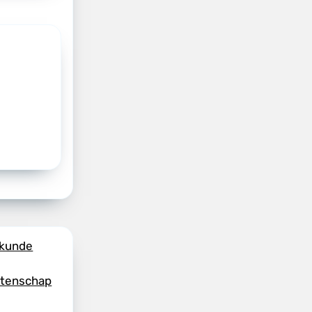
skunde
etenschap