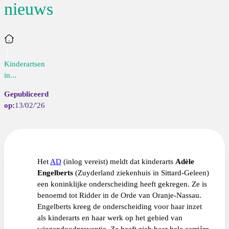
nieuws
Home
Kinderartsen
in...
13/02/'26
Het
AD
(inlog vereist) meldt dat kinderarts
Adèle
Engelberts
(Zuyderland ziekenhuis in Sittard-Geleen)
een koninklijke onderscheiding heeft gekregen. Ze is
benoemd tot Ridder in de Orde van Oranje-Nassau.
Engelberts kreeg de onderscheiding voor haar inzet
als kinderarts en haar werk op het gebied van
wiegendoodpreventie. Ze heeft zich haar hele carrière