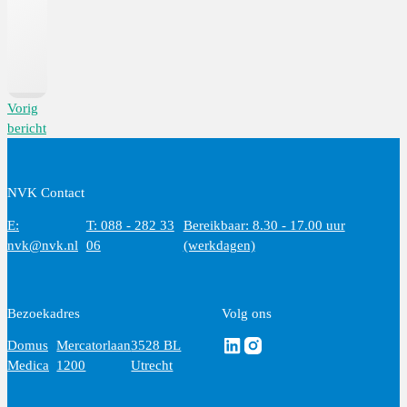
Vorig
bericht
NVK Contact
E:
T: 088 - 282 33
Bereikbaar: 8.30 - 17.00 uur
nvk@nvk.nl
06
(werkdagen)
Bezoekadres
Volg ons
Volg ons via Linkedin
Volg ons via Instagram
Domus
Mercatorlaan
3528 BL
Medica
1200
Utrecht