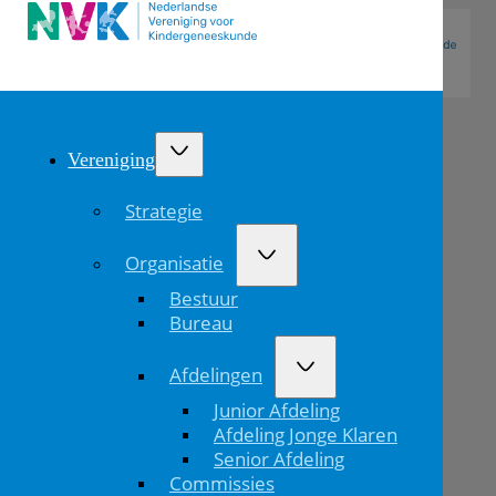
Vereniging
Strategie
Organisatie
Bestuur
Bureau
Afdelingen
Kinderartsen
Junior Afdeling
in
Afdeling Jonge Klaren
Senior Afdeling
het
Commissies