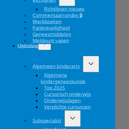
Richtlijnen nieuws
Commentaarrondes 🔒
Werkboeken
Patiëntveiligheid
Geneesmiddelen
Meldpunt vapen
Opleiding
Algemeen kinderarts
Algemene
kindergeneeskunde
Top 2025
Cursorisch onderwijs
Onderwijsdagen
Verplichte cursussen
Subspecialist
Vorig