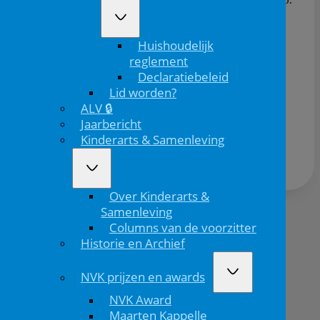
Hij vertelt over het aantal jongeren dat binnenkomt
op de poli en wat hun gemiddelde leeftijd is.
Huishoudelijk
reglement
Declaratiebeleid
Lid worden?
ALV 🔒
Deel dit bericht via:
Jaarbericht
Kinderarts & Samenleving
Over Kinderarts &
Samenleving
Columns van de voorzitter
Volgend
Historie en Archief
bericht
NVK prijzen en awards
NVK Award
Maarten Kappelle