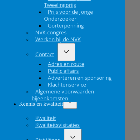
Tweelingprijs
Prijs voor de Jonge
Onderzoeker
Gorterpenning
NVK-congres
Werken bij de NVK
Contact
Adres en route
Public affairs
Adverteren en sponsoring
Klachtenservice
Algemene voorwaarden
bijeenkomsten
Kennis en kwaliteit
Kwaliteit
Kwaliteitsvisitaties
Richtlijnen