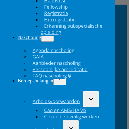
Handvest
bericht
Fellowship
Registratie
Herregistratie
NVK Contact
Erkenning subspecialische
opleiding
E:
T: 088 - 282 33
Bereikbaar: 8.30 - 17.00 uur
Nascholing
nvk@nvk.nl
06
(werkdagen)
Agenda nascholing
GAIA
Bezoekadres
Volg ons
Aanbieder nascholing
Persoonlijke accreditatie
Volg ons via Linkedin
Volg ons via Instagram
Domus
Mercatorlaan
3528 BL
FAQ nascholing 🔒
Medica
1200
Utrecht
Beroepsbelangen
Lid van
Patiëntinformatie
Arbeidsvoorwaarden
Cao en AMS/HAMS
Gezond en veilig werken