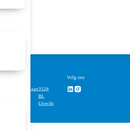
a:
ezoekadres
Volg ons
Volg ons via Linkedin
Volg ons via Instagram
omus
Mercatorlaan
3528
edica
1200
BL
Utrecht