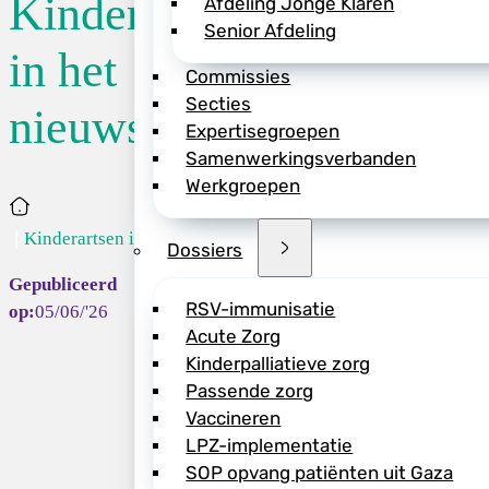
Kinderartsen
Afdeling Jonge Klaren
Senior Afdeling
NRC
(inlog vereist
in het
vroeggeboorten en 
Commissies
wijken. In twintig
Secties
nieuws
sociaaleconomische
Expertisegroepen
vaker te vroeg geb
Samenwerkingsverbanden
een laag geboorteg
Werkgroepen
geboorte. Dit blij
Home
de TU Delft. Volge
Kinderartsen in...
Dossiers
ten opzichte van an
leefomstandighede
zullen moeten inve
RSV-immunisatie
05/06/'26
omstandigheden in 
Acute Zorg
kinderen een kansri
Kinderpalliatieve zorg
neonatoloog en ee
Passende zorg
‘Dat kan niet enke
Vaccineren
Hiervoor is een aa
LPZ-implementatie
is.’
SOP opvang patiënten uit Gaza