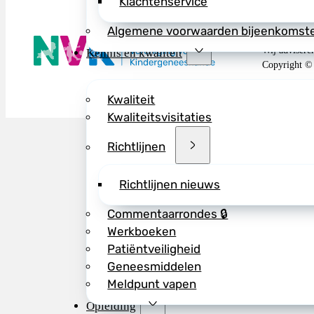
Klachtenservice
Algemene voorwaarden bijeenkomst
De NVK geeft
Wij advisere
Kennis en kwaliteit
Copyright ©
Kwaliteit
Kwaliteitsvisitaties
Richtlijnen
Richtlijnen nieuws
Commentaarrondes 🔒
Werkboeken
Patiëntveiligheid
Geneesmiddelen
Meldpunt vapen
Opleiding