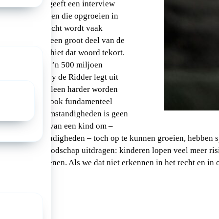
ssy de Ridder
geeft een interview
ren
over kinderen die opgroeien in
In het oorlogsrecht wordt vaak
gers, maar als een groot deel van de
ren bestaat, schiet dat woord tekort.
en namelijk zo’n 500 miljoen
tgebieden. Lissy de Ridder legt uit
 oorlog niet alleen harder worden
wassenen, maar ook fundamenteel
onder oorlogsomstandigheden is geen
 De behoeften van een kind om –
onveilige omstandigheden – toch op te kunnen groeien, hebben 
ts wil ik die boodschap uitdragen: kinderen lopen veel meer ri
 dan volwassenen. Als we dat niet erkennen in het recht en in o