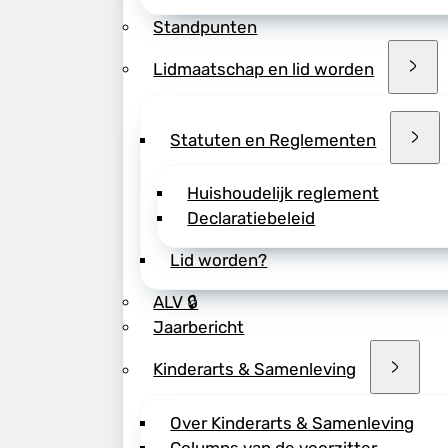
NVK-voorzitter
Li
Standpunten
aan
Save the Child
conflictgebieden. 
Lidmaatschap en lid worden
gesproken over bur
bevolking uit kinde
Vandaag de dag lev
Statuten en Reglementen
kinderen in conflic
waarom kinderen in
Huishoudelijk reglement
getroffen dan vol
Declaratiebeleid
anders. ‘Een kind 
kleine volwassene.
Lid worden?
zelfs in de meest 
ALV 🔒
nodig. Als kinderar
Jaarbericht
veel meer behoeften
hen in de steek.’
Kinderarts & Samenleving
Over Kinderarts & Samenleving