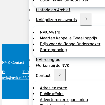
Columns van de voorzitter
Deel dit bericht vi
Historie en Archief
NVK prijzen en awards
NVK Award
Maarten Kappelle Tweelingprijs
Prijs voor de Jonge Onderzoeker
Gorterpenning
NVK-congres
NVK Contact
B
Werken bij de NVK
E:
T: 088 - 282
Bereikbaar: 8.30 - 17.00 uur
D
Contact
nvk@nvk.nl
33 06
(werkdagen)
M
Adres en route
Public affairs
Adverteren en sponsoring