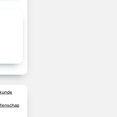
skunde
etenschap