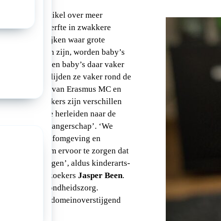
) plaatst een artikel over meer
hogere babysterfte in zwakkere
 Nederlandse wijken waar grote
 achterstanden zijn, worden baby’s
oren. Ook hebben baby’s daar vaker
ewicht en overlijden ze vaker rond de
kt uit onderzoek van Erasmus MC en
ns de onderzoekers zijn verschillen
dere wijken ’te herleiden naar de
n tijdens de zwangerschap’. ‘We
steren in de leefomgeving en
deze wijken om ervoor te zorgen dat
jkere start krijgen’, aldus kinderarts-
n van de onderzoekers
Jasper Been
.
l vanuit de gezondheidszorg.
npak nodig die domeinoverstijgend