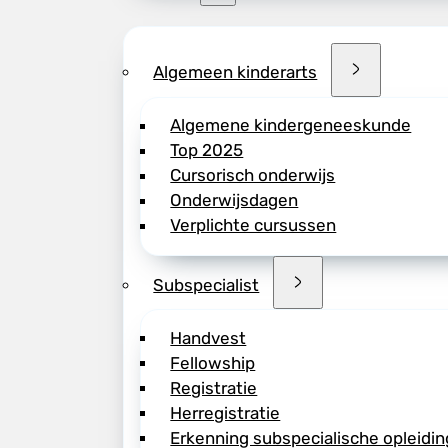
Algemeen kinderarts
Algemene kindergeneeskunde
Top 2025
Cursorisch onderwijs
Onderwijsdagen
Verplichte cursussen
Subspecialist
Handvest
Fellowship
Registratie
Herregistratie
Erkenning subspecialische opleidin