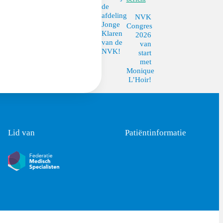
de
afdeling
NVK
Jonge
Congres
Klaren
2026
van de
van
NVK!
start
met
Monique
L’Hoir!
Lid van
Patiëntinformatie