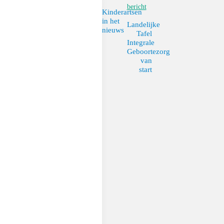
bericht
Kinderartsen
in het
Landelijke
nieuws
Tafel
Integrale
Geboortezorg
van
start