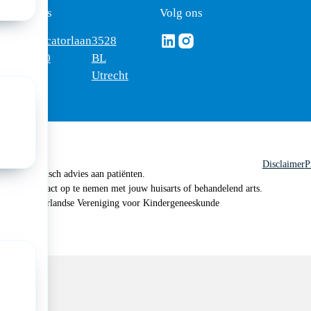
ezoekadres
Volg ons
Volg ons via Linkedin
Volg ons via Instagram
omus
Mercatorlaan
3528
edica
1200
BL
Utrecht
Disclaimer
P
 geen medisch advies aan patiënten.
n je om contact op te nemen met jouw huisarts of behandelend arts.
 2026, Nederlandse Vereniging voor Kindergeneeskunde