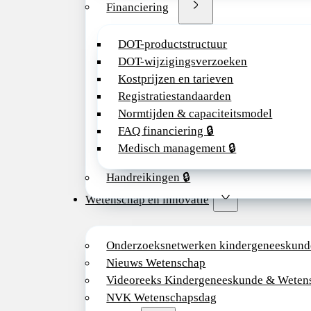
Financiering
DOT-productstructuur
DOT-wijzigingsverzoeken
Kostprijzen en tarieven
Registratiestandaarden
Normtijden & capaciteitsmodel
FAQ financiering 🔒
Medisch management 🔒
Handreikingen 🔒
Wetenschap en innovatie
Onderzoeksnetwerken kindergeneeskund
Nieuws Wetenschap
Videoreeks Kindergeneeskunde & Weten
NVK Wetenschapsdag