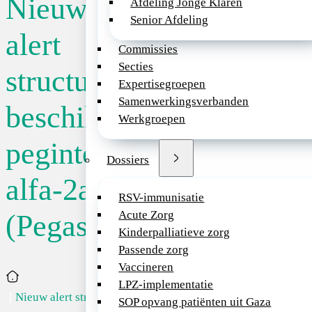
Nieuw
Afdeling Jonge Klaren
Senior Afdeling
In Nederland is er 
alert
Commissies
beschikbaarheidspr
Secties
(Pegasys). Dit hou
structureel
Expertisegroepen
februari 2025 zal 
Samenwerkingsverbanden
peginterferon alfa
beschikbaarheidsproble
Werkgroepen
Ook na de gerealis
maanden is de aan
peginterferon
voorraden op te bo
Dossiers
tekort te overbrug
alfa-2a
RSV-immunisatie
>> Lees het aange
Acute Zorg
(Pegasys)
NB Het vorige aler
Kinderpalliatieve zorg
vervallen.
Passende zorg
Vaccineren
Home
LPZ-implementatie
Nieuw alert str...
SOP opvang patiënten uit Gaza