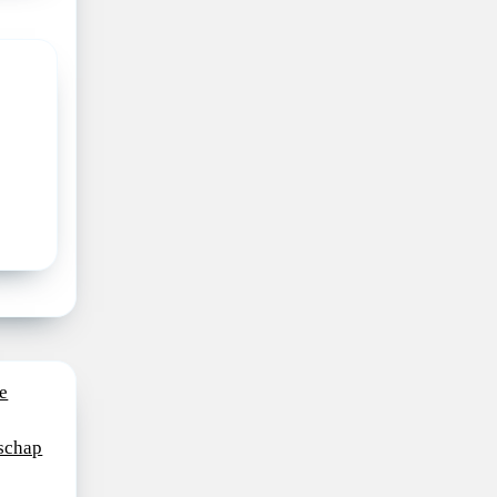
e
schap