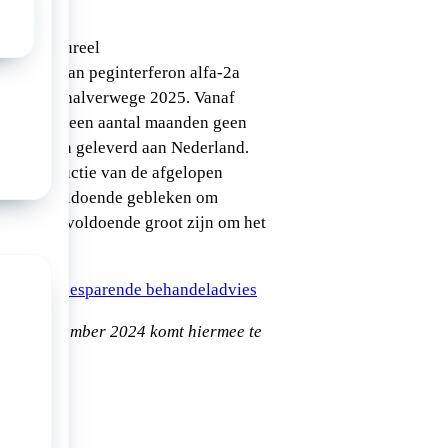
een structureel
obleem van peginterferon alfa-2a
dt aan tot halverwege 2025. Vanaf
gedurende een aantal maanden geen
-2a worden geleverd aan Nederland.
em
eerde reductie van de afgelopen
voer onvoldoende gebleken om
uwen die voldoende groot zijn om het
gen.
scherpte, besparende behandeladvies
t van november 2024 komt hiermee te