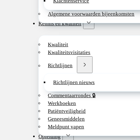
Klachtenservice
Algemene voorwaarden bijeenkomsten
Kennis en kwaliteit
Kwaliteit
Kwaliteitsvisitaties
Richtlijnen
Richtlijnen nieuws
Commentaarrondes 🔒
Werkboeken
Patiëntveiligheid
Geneesmiddelen
Meldpunt vapen
Opleiding