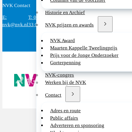
Columns van de voorzitter
NVK Contact
B
Historie en Archief
E:
T: 088 - 282
Bereikbaar: 8.30 - 17.00 uur
D
nvk@nvk.nl
33 06
(werkdagen)
M
NVK prijzen en awards
NVK Award
Maarten Kappelle Tweelingprijs
Prijs voor de Jonge Onderzoeker
Gorterpenning
De NVK geeft
NVK-congres
Wij advisere
Werken bij de NVK
Copyright ©
Contact
Adres en route
Public affairs
Adverteren en sponsoring