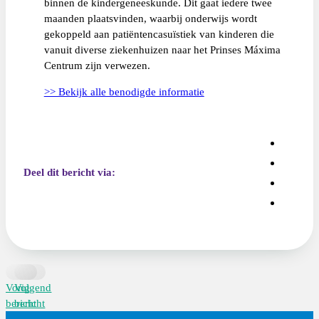
binnen de kindergeneeskunde. Dit gaat iedere twee
maanden plaatsvinden, waarbij onderwijs wordt
gekoppeld aan patiëntencasuïstiek van kinderen die
vanuit diverse ziekenhuizen naar het Prinses Máxima
Centrum zijn verwezen.
>> Bekijk alle benodigde informatie
Deel dit bericht via:
Vorig
Volgend
bericht
bericht