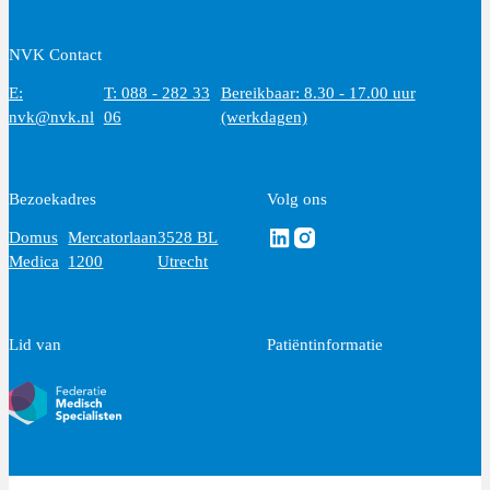
NVK Contact
E:
T: 088 - 282 33
Bereikbaar: 8.30 - 17.00 uur
nvk@nvk.nl
06
(werkdagen)
Bezoekadres
Volg ons
Volg ons via Linkedin
Volg ons via Instagram
Domus
Mercatorlaan
3528 BL
Medica
1200
Utrecht
Lid van
Patiëntinformatie