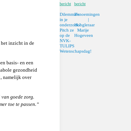
bericht
bericht
Dilemma’s
Benoemingen
in je
|
onderzoek?
Hoogleraar
Pitch ze
Marije
op de
Hogeveen
NVK-
het inzicht in de
TULIPS
Wetenschapsdag!
een basis- en een
etabole gezondheid
l, namelijk over
l van goede zorg.
mer toe te passen.”