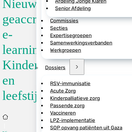
Nieuwe
Afdeling Jonge Klaren
Senior Afdeling
Preventie speelt ee
geaccrediteerde
Commissies
zorg. Daarom ontw
Secties
Specialisten, dive
e-
Expertisegroepen
waaronder de NVK, 
Samenwerkingsverbanden
samen een nieuwe re
learning:
Werkgroepen
relatie tussen leef
Kinderen
De e-learnings zijn
Dossiers
verdiepingsmodule.
en
en leefstijl. Vanaf
RSV-immunisatie
hart- en vaatziekte
Acute Zorg
leefstijl
Angelika Kinderma
Kinderpalliatieve zorg
Deze e-learnings b
Passende zorg
Vaccineren
>> Ga naar de e-le
Home
LPZ-implementatie
SOP opvang patiënten uit Gaza
>> Lees meer over p