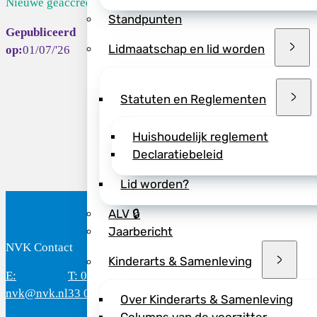
Nieuwe geaccred...
Standpunten
Lidmaatschap en lid worden
01/07/'26
Deel dit bericht vi
Statuten en Reglementen
Huishoudelijk reglement
Declaratiebeleid
Lid worden?
ALV 🔒
Jaarbericht
NVK Contact
B
Kinderarts & Samenleving
E:
T: 088 - 282
Bereikbaar: 8.30 - 17.00 uur
D
nvk@nvk.nl
33 06
(werkdagen)
M
Over Kinderarts & Samenleving