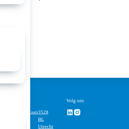
a:
ezoekadres
Volg ons
Volg ons via Linkedin
Volg ons via Instagram
omus
Mercatorlaan
3528
edica
1200
BL
Utrecht