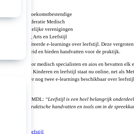
n sleutelrol in toekomstbestendige
ikkelden de Federatie Medisch
rse wetenschappelijke verenigingen
en Vereniging Arts en Leefstijl
eks geaccrediteerde e-learnings over leefstijl. Deze vergroten 
stijl en gezondheid en bieden handvatten voor de praktijk.
 ontwikkeld voor medisch specialisten en aios en bevatten elk 
 De e-learning Kinderen en leefstijl staat nu online, net als M
 september zijn er nog twee e-learnings beschikbaar over leefstij
n en kanker.
nn, kinderarts MDL:
“Leefstijl is een heel belangrijk onderdee
ieden kennis, praktische handvatten en tools om in de spreekka
arning
reventie en leefstijl