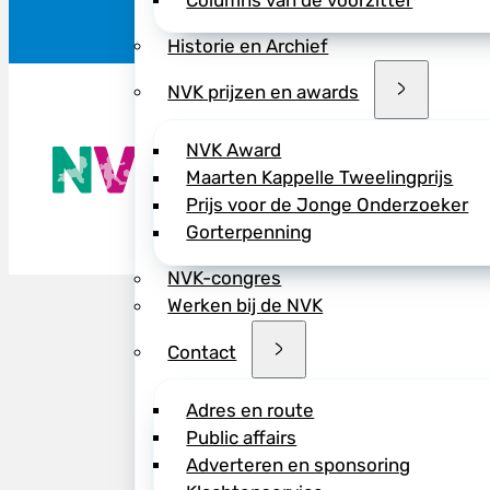
Columns van de voorzitter
Historie en Archief
NVK prijzen en awards
De NVK geeft
NVK Award
Wij advisere
Maarten Kappelle Tweelingprijs
Copyright ©
Prijs voor de Jonge Onderzoeker
Gorterpenning
NVK-congres
Werken bij de NVK
Contact
Adres en route
Public affairs
Adverteren en sponsoring