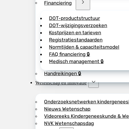
Financiering
DOT-productstructuur
DOT-wijzigingsverzoeken
Kostprijzen en tarieven
Registratiestandaarden
Normtijden & capaciteitsmodel
FAQ financiering 🔒
Medisch management 🔒
Handreikingen 🔒
Wetenschap en innovatie
Onderzoeksnetwerken kindergenee
Nieuws Wetenschap
Videoreeks Kindergeneeskunde & W
NVK Wetenschapsdag