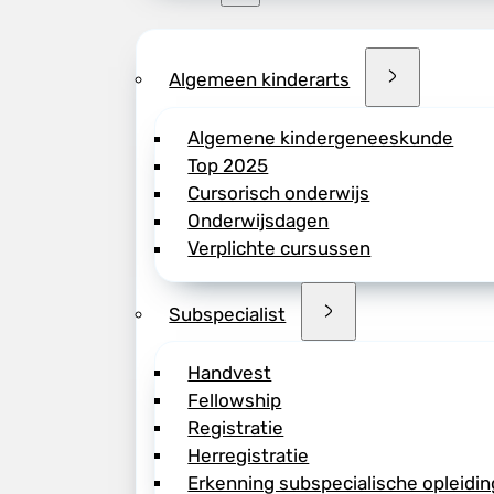
Algemeen kinderarts
Algemene kindergeneeskunde
Top 2025
Cursorisch onderwijs
Onderwijsdagen
Verplichte cursussen
Subspecialist
Handvest
Fellowship
Registratie
Herregistratie
Erkenning subspecialische opleidin