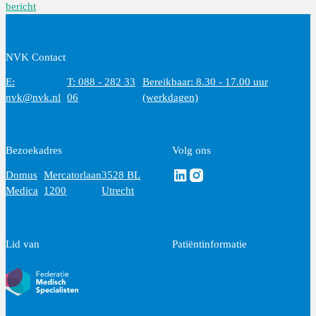
bericht
NVK Contact
E:
T: 088 - 282 33
Bereikbaar: 8.30 - 17.00 uur
nvk@nvk.nl
06
(werkdagen)
Bezoekadres
Volg ons
Volg ons via Linkedin
Volg ons via Instagram
Domus
Mercatorlaan
3528 BL
Medica
1200
Utrecht
Lid van
Patiëntinformatie