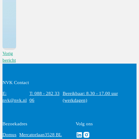
Vorig
bericht
NVK Contact
E:
T: 088 - 282 33
Bereikbaar: 8.30 - 17.00 uur
nvk@nvk.nl
06
(werkdagen)
Bezoekadres
Volg ons
Volg ons via Linkedin
Volg ons via Instagram
Domus
Mercatorlaan
3528 BL