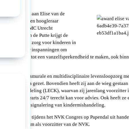
 is toegekend aan Elise van de
ociale pediatrie en hoogleraar
unde in het UMC Utrecht
iekenhuis. Van de Putte krijgt de
 inzet voor de zorg voor kinderen in
ituaties en haar inspanningen om
r het zieke kind tot een vanzelfsprekendheid te maken, ook bi
nzet is de transmurale en multidisciplinaire levensloopzorg met
ner op de agenda gezet. Bovendien heeft zij aan de wieg gestaan
Kindermishandeling (LECK), waarvan zij jarenlang voorzitter i
ar elke kinderarts 24/7 terecht kan voor advies. Ook heeft ze 
rbeteren van de signalering van kindermishandeling.
ontving de prijs tijdens het NVK Congres op Papendal uit hande
gres afscheid nam als voorzitter van de NVK.