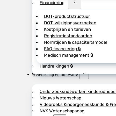
Financiering
DOT-productstructuur
DOT-wijzigingsverzoeken
Kostprijzen en tarieven
Registratiestandaarden
Normtijden & capaciteitsmodel
FAQ financiering 🔒
Medisch management 🔒
Handreikingen 🔒
Wetenschap en innovatie
Onderzoeksnetwerken kindergenee
Nieuws Wetenschap
Videoreeks Kindergeneeskunde & W
NVK Wetenschapsdag