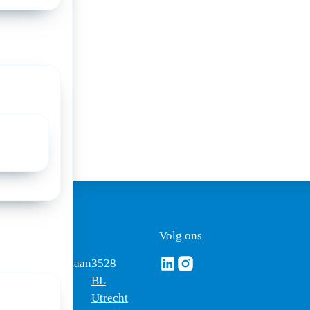
a:
ezoekadres
Volg ons
Volg ons via Linkedin
Volg ons via Instagram
omus
Mercatorlaan
3528
edica
1200
BL
Utrecht