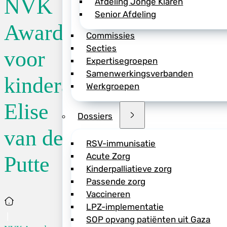
NVK
Afdeling Jonge Klaren
Senior Afdeling
De NVK Award 2023
Award
Commissies
Putte, kinderarts s
Secties
Levensloopgeneesk
voor
Expertisegroepen
Wilhelmina Kinderz
Samenwerkingsverbanden
award vanwege haar
kinderarts
Werkgroepen
complexe sociale s
integrale zorg voo
Elise
zorg.
Dossiers
van de
Mede dankzij haar i
RSV-immunisatie
belangrijkste part
Acute Zorg
Putte
Expertise Centrum 
Kinderpalliatieve zorg
expertisecentrum wa
Passende zorg
gespeeld in het ve
Vaccineren
Home
Elise van de Putte 
LPZ-implementatie
die tijdens dit con
SOP opvang patiënten uit Gaza