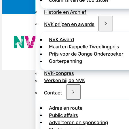
Columns van de voorzitter
Historie en Archief
NVK prijzen en awards
De NVK geeft
NVK Award
Wij advisere
Maarten Kappelle Tweelingprijs
Copyright ©
Prijs voor de Jonge Onderzoeker
Gorterpenning
NVK-congres
Werken bij de NVK
Contact
Adres en route
Public affairs
Adverteren en sponsoring