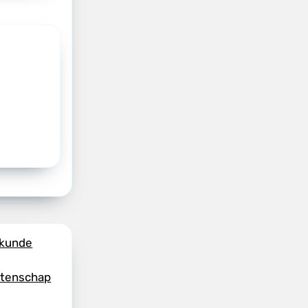
skunde
etenschap