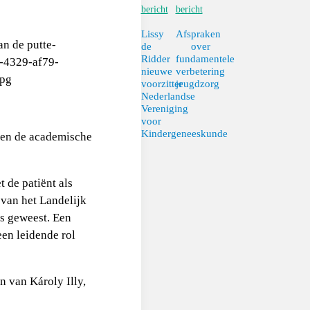
bericht
bericht
Lissy
Afspraken
de
over
Ridder
fundamentele
nieuwe
verbetering
voorzitter
jeugdzorg
Nederlandse
Vereniging
voor
Kindergeneeskunde
nnen de academische
 de patiënt als
 van het Landelijk
s geweest. Een
een leidende rol
n van Károly Illy,