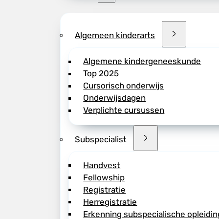
Algemeen kinderarts
Algemene kindergeneeskunde
Top 2025
Cursorisch onderwijs
Onderwijsdagen
Verplichte cursussen
Subspecialist
Handvest
Fellowship
Registratie
Herregistratie
Erkenning subspecialische opleidin