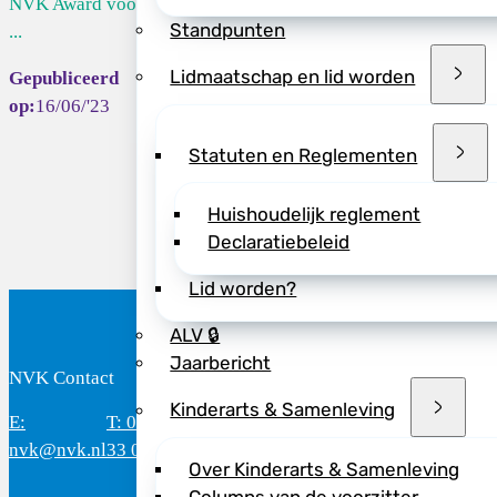
NVK Award voor
Standpunten
...
Lidmaatschap en lid worden
16/06/'23
Deel dit bericht vi
Statuten en Reglementen
Huishoudelijk reglement
Declaratiebeleid
Lid worden?
ALV 🔒
Jaarbericht
NVK Contact
B
Kinderarts & Samenleving
E:
T: 088 - 282
Bereikbaar: 8.30 - 17.00 uur
D
nvk@nvk.nl
33 06
(werkdagen)
M
Over Kinderarts & Samenleving