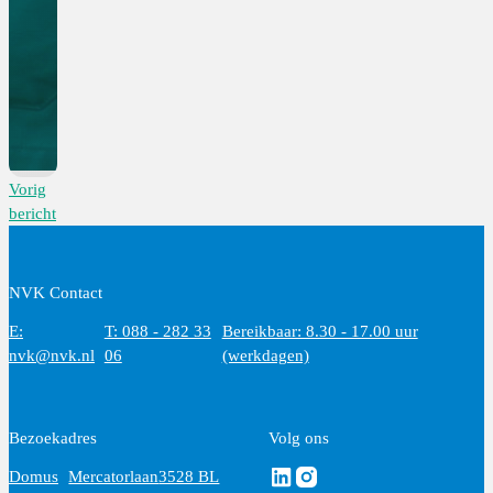
Vorig
bericht
NVK Contact
E:
T: 088 - 282 33
Bereikbaar: 8.30 - 17.00 uur
nvk@nvk.nl
06
(werkdagen)
Bezoekadres
Volg ons
Volg ons via Linkedin
Volg ons via Instagram
Domus
Mercatorlaan
3528 BL