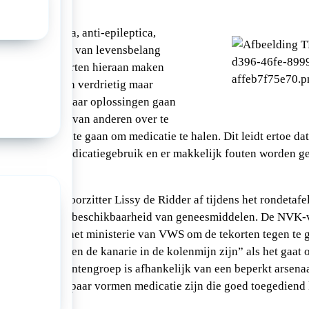
ls antibiotica, anti-epileptica,
oncolytica zijn van levensbelang
bestaande tekorten hieraan maken
boos, angstig en verdrietig maar
at ouders zelf naar oplossingen gaan
nten medicatie van anderen over te
het buitenland te gaan om medicatie te halen. Dit leidt ertoe da
en over het medicatiegebruik en er makkelijk fouten worden g
 ontstaan.”
geeft NVK-voorzitter Lissy de Ridder af tijdens het rondetafe
3 mei over de beschikbaarheid van geneesmiddelen. De NVK-vo
anningen van het ministerie van VWS om de tekorten tegen te g
eit dat “kinderen de kanarie in de kolenmijn zijn” als het gaat
uist deze patiëntengroep is afhankelijk van een beperkt arsena
eren maar een paar vormen medicatie zijn die goed toegedien