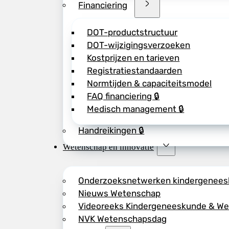
Financiering
DOT-productstructuur
DOT-wijzigingsverzoeken
Kostprijzen en tarieven
Registratiestandaarden
Normtijden & capaciteitsmodel
FAQ financiering 🔒
Medisch management 🔒
Handreikingen 🔒
Wetenschap en innovatie
Onderzoeksnetwerken kindergenee
Nieuws Wetenschap
Videoreeks Kindergeneeskunde & W
NVK Wetenschapsdag