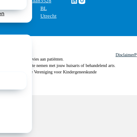
Volg ons via Linkedin
Volg ons via Instagram
omus
Mercatorlaan
3528
edica
1200
BL
en
Utrecht
Disclaimer
P
 geen medisch advies aan patiënten.
n je om contact op te nemen met jouw huisarts of behandelend arts.
 2026, Nederlandse Vereniging voor Kindergeneeskunde