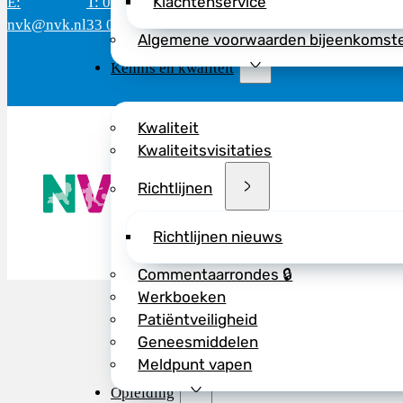
Klachtenservice
E:
T: 088 - 282
Bereikbaar: 8.30 - 17.00 uur
D
nvk@nvk.nl
33 06
(werkdagen)
M
Algemene voorwaarden bijeenkomst
Kennis en kwaliteit
Kwaliteit
Kwaliteitsvisitaties
De NVK geeft
Richtlijnen
Wij advisere
Copyright ©
Richtlijnen nieuws
Commentaarrondes 🔒
Werkboeken
Patiëntveiligheid
Geneesmiddelen
Meldpunt vapen
Opleiding