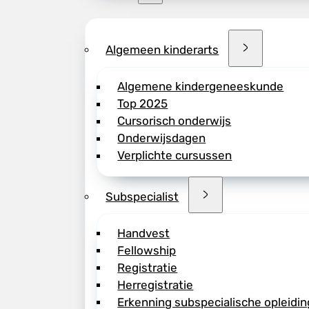
Algemeen kinderarts
Algemene kindergeneeskunde
Top 2025
Cursorisch onderwijs
Onderwijsdagen
Verplichte cursussen
Subspecialist
Handvest
Fellowship
Registratie
Herregistratie
Erkenning subspecialische opleidin