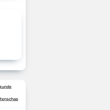
skunde
etenschap