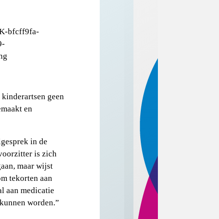
t kinderartsen geen
emaakt en
lgesprek in de
orzitter is zich
aan, maar wijst
 om tekorten aan
al aan medicatie
d kunnen worden.”