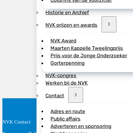
Columns van de voorzitter
Historie en Archief
NVK prijzen en awards
NVK Award
Maarten Kappelle Tweelingprijs
Prijs voor de Jonge Onderzoeker
Gorterpenning
NVK-congres
Werken bij de NVK
Contact
Adres en route
Public affairs
NVK Contact
B
Adverteren en sponsoring