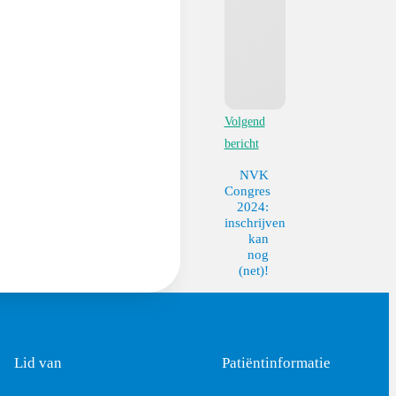
Volgend
bericht
NVK
Congres
2024:
inschrijven
kan
nog
(net)!
Lid van
Patiëntinformatie