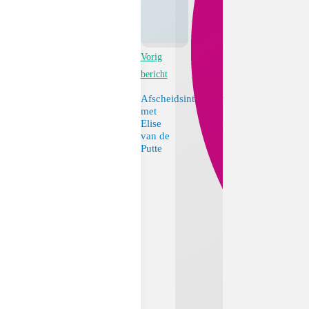
Vorig
bericht
Afscheidsinterview
met
Elise
van de
Putte