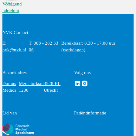
Vorig
Volgend
bericht
bericht
NVK Contact
E:
T: 088 - 282 33
Bereikbaar: 8.30 - 17.00 uur
nvk@nvk.nl
06
(werkdagen)
Bezoekadres
Volg ons
Volg ons via Linkedin
Volg ons via Instagram
Domus
Mercatorlaan
3528 BL
Medica
1200
Utrecht
Lid van
Patiëntinformatie