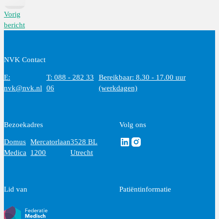
Vorig
bericht
NVK Contact
E:
T: 088 - 282 33
Bereikbaar: 8.30 - 17.00 uur
nvk@nvk.nl
06
(werkdagen)
Bezoekadres
Volg ons
Volg ons via Linkedin
Volg ons via Instagram
Domus
Mercatorlaan
3528 BL
Medica
1200
Utrecht
Lid van
Patiëntinformatie