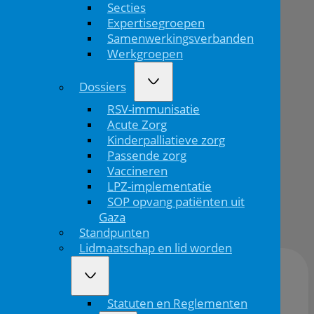
Secties
Ridder:
Expertisegroepen
kinderen
Samenwerkingsverbanden
Werkgroepen
eerst
Dossiers
RSV-immunisatie
Home
Acute Zorg
Kinderpalliatieve zorg
Oratie
Passende zorg
Lissy
Vaccineren
de...
LPZ-implementatie
SOP opvang patiënten uit
Gaza
12/05/'26
Standpunten
Lidmaatschap en lid worden
Kinderen eerst. Dat is de centrale boodschap van
Statuten en Reglementen
Lissy de Ridder, hoogleraar en afdelingshoofd