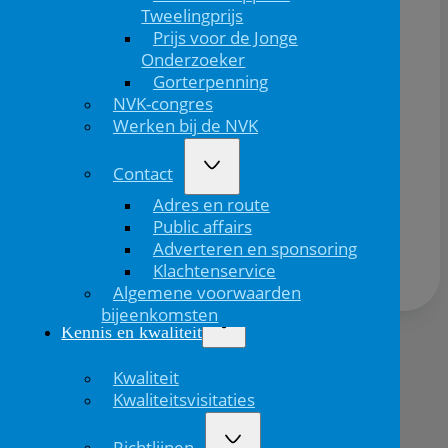
Tweelingprijs
Kindergeneeskunde, NVK.
Prijs voor de Jonge
>> Lees meer
Onderzoeker
Gorterpenning
Fotografie: Monique Shaw (ShawFotografie)
NVK-congres
Werken bij de NVK
Contact
Adres en route
Deel dit bericht via:
Public affairs
Adverteren en sponsoring
Klachtenservice
Algemene voorwaarden
bijeenkomsten
Kennis en kwaliteit
Volgend
Kwaliteit
bericht
Kwaliteitsvisitaties
Richtlijnen