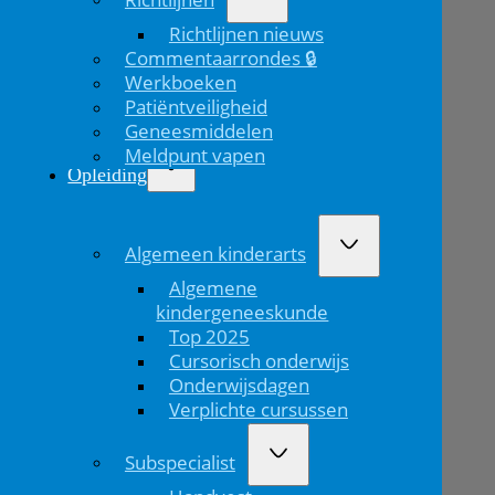
Richtlijnen nieuws
Commentaarrondes 🔒
Werkboeken
Patiëntveiligheid
Geneesmiddelen
Meldpunt vapen
Opleiding
Algemeen kinderarts
Algemene
kindergeneeskunde
Top 2025
Cursorisch onderwijs
Onderwijsdagen
Verplichte cursussen
Subspecialist