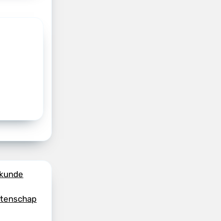
skunde
etenschap