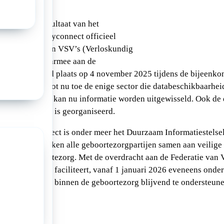
 heeft het resultaat van het
amma VIPP Babyconnect officieel
de Federatie van VSV’s (Verloskundig
anden) en daarmee aan de
verdracht vond plaats op 4 november 2025 tijdens de bijeenk
oortezorg is tot nu toe de enige sector die databeschikbaarheid
iogrenzen heen kan nu informatie worden uitgewisseld. Ook d
ensuitwisseling is georganiseerd.
mma Babyconnect is onder meer het Duurzaam Informatiestelse
In het DIG werken alle geboortezorgpartijen samen aan veilige
d in de geboortezorg. Met de overdracht aan de Federatie van
tie die het DIG faciliteert, vanaf 1 januari 2026 eveneens onde
 samenwerking binnen de geboortezorg blijvend te ondersteune