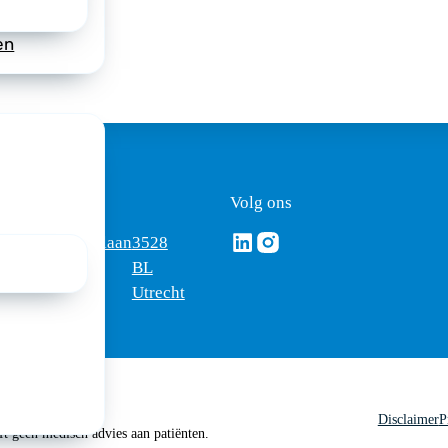
en
ezoekadres
Volg ons
Volg ons via Linkedin
Volg ons via Instagram
omus
Mercatorlaan
3528
edica
1200
BL
Utrecht
Disclaimer
P
 geen medisch advies aan patiënten.