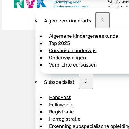
Wij advisere
Copyright ©
Algemeen kinderarts
Algemene kindergeneeskunde
Top 2025
Cursorisch onderwijs
Onderwijsdagen
Verplichte cursussen
Subspecialist
Handvest
Fellowship
Registratie
Herregistratie
Erkenning subspecialische opleidin