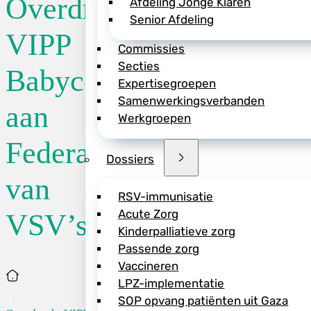
Overdracht
Afdeling Jonge Klaren
Senior Afdeling
Stichting CareCodex
VIPP
Commissies
versnellingsprogr
Secties
overgedragen aan 
Babyconnect
Expertisegroepen
Samenwerkingsverb
Samenwerkingsverbanden
geboortezorg. De o
aan
Werkgroepen
Verandering. De geb
geregeld; over reg
Federatie
van digitale gegev
Dossiers
van
Binnen het progra
RSV-immunisatie
(DIG) ontwikkeld. 
Acute Zorg
VSV’s
databeschikbaarhei
Kinderpalliatieve zorg
Blinkz, de organisa
Passende zorg
Federatie om zo de
Vaccineren
Home
LPZ-implementatie
SOP opvang patiënten uit Gaza