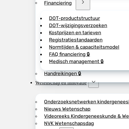
Financiering
DOT-productstructuur
DOT-wijzigingsverzoeken
Kostprijzen en tarieven
Registratiestandaarden
Normtijden & capaciteitsmodel
FAQ financiering 🔒
Medisch management 🔒
Handreikingen 🔒
Wetenschap en innovatie
Onderzoeksnetwerken kindergenee
Nieuws Wetenschap
Videoreeks Kindergeneeskunde & W
NVK Wetenschapsdag