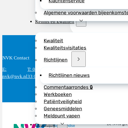
Klachtenservice
Algemene voorwaarden bijeenkomst
Kennis en kwaliteit
Kwaliteit
Kwaliteitsvisitaties
NVK Contact
B
Richtlijnen
E:
T: 088 - 282
Bereikbaar: 8.30 - 17.00 uur
D
Richtlijnen nieuws
nvk@nvk.nl
33 06
(werkdagen)
M
Commentaarrondes 🔒
Werkboeken
Patiëntveiligheid
Geneesmiddelen
Meldpunt vapen
De NVK geeft
Opleiding