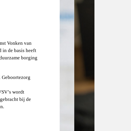
omst Vonken van
 in de basis heeft
e duurzame borging
l Geboortezorg
 VSV’s wordt
rgebracht bij de
n.