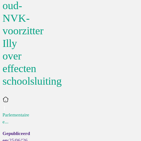
oud-
NVK-
voorzitter
Illy
over
effecten
schoolsluiting
Home
Parlementaire
e...
25/06/'26