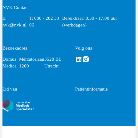
NVK Contact
E:
T: 088 - 282 33
Bereikbaar: 8.30 - 17.00 uur
nvk@nvk.nl
06
(werkdagen)
Bezoekadres
Volg ons
Volg ons via Linkedin
Volg ons via Instagram
Domus
Mercatorlaan
3528 BL
Medica
1200
Utrecht
Lid van
Patiëntinformatie