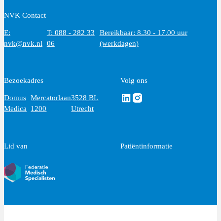
NVK Contact
E:
T: 088 - 282 33
Bereikbaar: 8.30 - 17.00 uur
nvk@nvk.nl
06
(werkdagen)
Bezoekadres
Volg ons
Volg ons via Linkedin
Volg ons via Instagram
Domus
Mercatorlaan
3528 BL
Medica
1200
Utrecht
Lid van
Patiëntinformatie