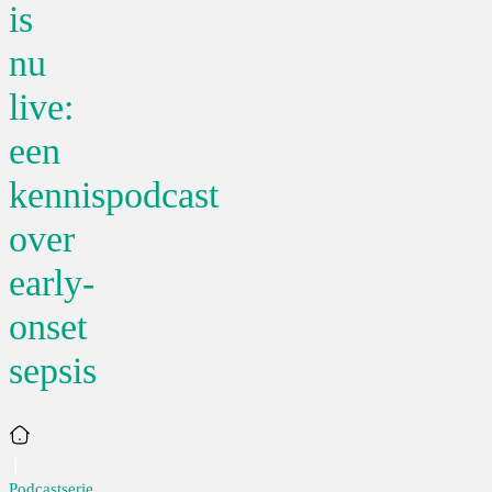
is
nu
live:
een
kennispodcast
over
early-
onset
sepsis
Home
Podcastserie