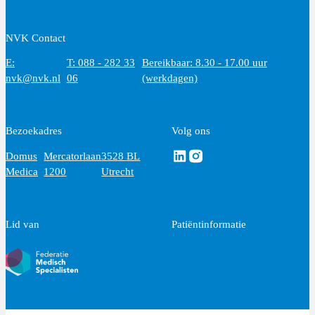
NVK Contact
E:
T: 088 - 282 33
Bereikbaar: 8.30 - 17.00 uur
nvk@nvk.nl
06
(werkdagen)
Bezoekadres
Volg ons
Volg ons via Linkedin
Volg ons via Instagram
Domus
Mercatorlaan
3528 BL
Medica
1200
Utrecht
Lid van
Patiëntinformatie