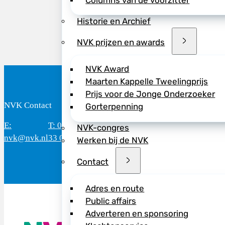
Columns van de voorzitter
Historie en Archief
NVK prijzen en awards
NVK Award
Maarten Kappelle Tweelingprijs
Prijs voor de Jonge Onderzoeker
NVK Contact
B
Gorterpenning
E:
T: 088 - 282
Bereikbaar: 8.30 - 17.00 uur
D
NVK-congres
nvk@nvk.nl
33 06
(werkdagen)
M
Werken bij de NVK
Contact
Adres en route
Public affairs
Adverteren en sponsoring
De NVK geeft