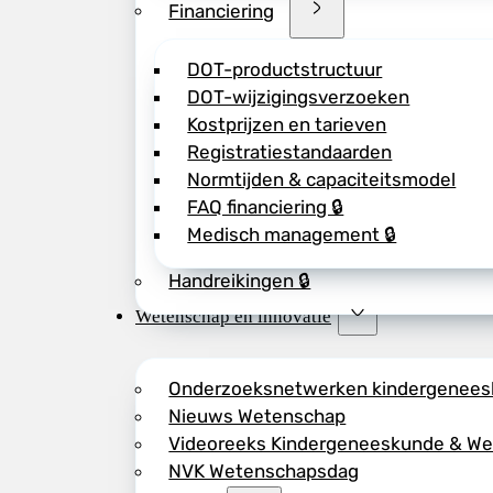
Financiering
DOT-productstructuur
DOT-wijzigingsverzoeken
Kostprijzen en tarieven
Registratiestandaarden
Normtijden & capaciteitsmodel
FAQ financiering 🔒
Medisch management 🔒
Handreikingen 🔒
Wetenschap en innovatie
Onderzoeksnetwerken kindergenee
Nieuws Wetenschap
Videoreeks Kindergeneeskunde & W
NVK Wetenschapsdag