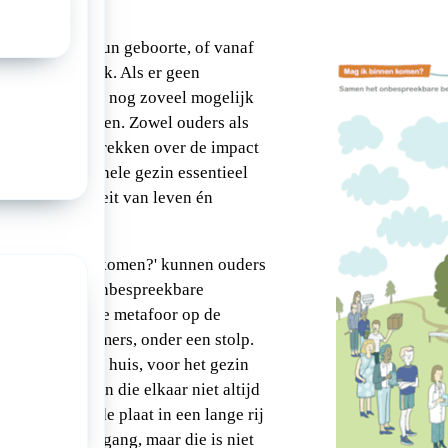
ijn al vanaf hun geboorte, of vanaf
bedreigend ziek. Als er geen
n er vaak alleen nog zoveel mogelijk
n worden geboden. Zowel ouders als
n aan dat gesprekken over de impact
ek kind op het hele gezin essentieel
cht voor kwaliteit van leven én
 'Mag ik binnenkomen?' kunnen ouders
ls samen het onbespreekbare
n. De gebruikte metafoor op de
uis met vele kamers, onder een stolp.
ld een gewoon huis, voor het gezin
llende werelden die elkaar niet altijd
ers staan op de plaat in een lange rij
oek naar een ingang, maar die is niet