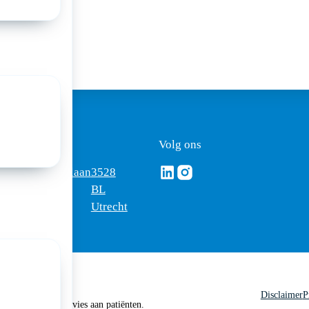
ezoekadres
Volg ons
Volg ons via Linkedin
Volg ons via Instagram
omus
Mercatorlaan
3528
edica
1200
BL
Utrecht
Disclaimer
P
 geen medisch advies aan patiënten.