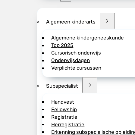
Algemeen kinderarts
Algemene kindergeneeskunde
Top 2025
Cursorisch onderwijs
Onderwijsdagen
Verplichte cursussen
Subspecialist
Handvest
Fellowship
Registratie
Herregistratie
Erkenning subspecialische opleidin