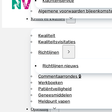
Klachtenservice
Wij advisere
Copyright ©
Algemene voorwaarden bijeenkomst
Kennis en kwaliteit
Kwaliteit
Kwaliteitsvisitaties
Richtlijnen
Richtlijnen nieuws
Commentaarrondes 🔒
Werkboeken
Patiëntveiligheid
Geneesmiddelen
Meldpunt vapen
Opleiding