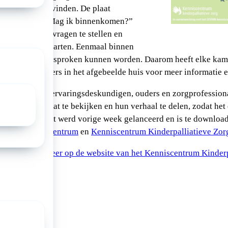
lfsprekend te vinden. De plaat
m te vragen: “Mag ik binnenkomen?”
esprek te gaan, vragen te stellen en
 toch aan te kaarten. Eenmaal binnen
derwerpen die besproken kunnen worden. Daarom heeft elke kame
kken op de kamers in het afgebeelde huis voor meer informatie e
ntwikkeld door ervaringsdeskundigen, ouders en zorgprofessio
ners uit de plaat te bekijken en hun verhaal te delen, zodat he
n. De praatplaat werd vorige week gelanceerd en is te downloa
EVMB-kenniscentrum
en
Kenniscentrum Kinderpalliatieve Zor
plaat en lees meer op de website van het Kenniscentrum Kinder
a: