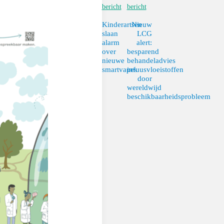
bericht
bericht
Kinderartsen
Nieuw
slaan
LCG
alarm
alert:
over
besparend
nieuwe
behandeladvies
smartvapes
infuusvloeistoffen
door
wereldwijd
beschikbaarheidsprobleem