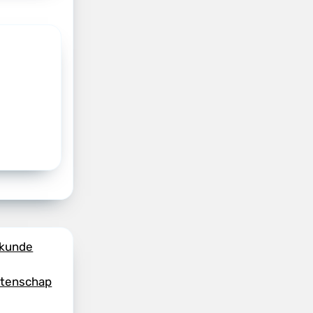
skunde
etenschap