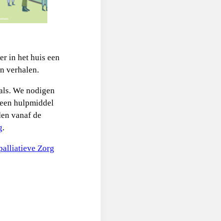
r in het huis een
n verhalen.
nals. We nodigen
t een hulpmiddel
den vanaf de
g
.
palliatieve Zorg