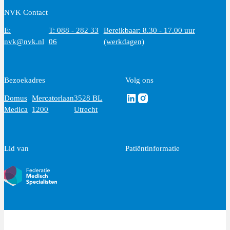
NVK Contact
E:
T: 088 - 282 33
Bereikbaar: 8.30 - 17.00 uur
nvk@nvk.nl
06
(werkdagen)
Bezoekadres
Volg ons
Volg ons via Linkedin
Volg ons via Instagram
Domus
Mercatorlaan
3528 BL
Medica
1200
Utrecht
Lid van
Patiëntinformatie