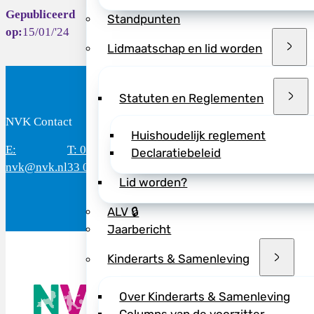
Standpunten
15/01/'24
Lidmaatschap en lid worden
Statuten en Reglementen
NVK Contact
B
Huishoudelijk reglement
E:
T: 088 - 282
Bereikbaar: 8.30 - 17.00 uur
D
Declaratiebeleid
nvk@nvk.nl
33 06
(werkdagen)
M
Lid worden?
ALV 🔒
Jaarbericht
Kinderarts & Samenleving
De NVK geeft
Over Kinderarts & Samenleving
Wij advisere
Copyright ©