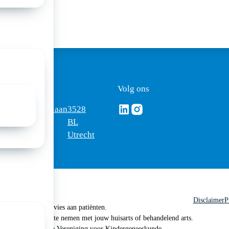
ezoekadres
Volg ons
Volg ons via Linkedin
Volg ons via Instagram
omus
Mercatorlaan
3528
edica
1200
BL
Utrecht
Disclaimer
P
 geen medisch advies aan patiënten.
n je om contact op te nemen met jouw huisarts of behandelend arts.
 2026, Nederlandse Vereniging voor Kindergeneeskunde