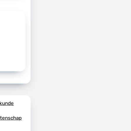
skunde
etenschap