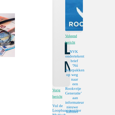
Volgend
bericht
NVK
ondertekent
brief
‘Nú
doorpakken
op weg
naar
een
Rookvrije
Vorig
Generatie’
bericht
aan
informateur
Vul de
nieuwe
Loopbaanmonitor
kabinet
Medisch