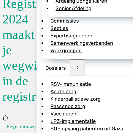
Registratiewijzer
Afdeling Jonge Klaren
Senior Afdeling
De FMS stelt jaarli
2024
Commissies
over en een toelich
Secties
NZa voor het decla
maakt
Expertisegroepen
zorg. De
registrati
Samenwerkingsverbanden
de meest gestelde v
je
Werkgroepen
een overzicht te v
van 2023.
wegwijs
Dossiers
In tegenstelling to
in de
registratieregels v
RSV-immunisatie
Acute Zorg
registratieregels
Kinderpalliatieve zorg
Passende zorg
Vaccineren
Deel dit bericht vi
Home
LPZ-implementatie
Registratiewijz...
SOP opvang patiënten uit Gaza