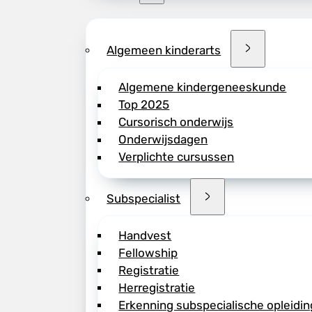
Algemeen kinderarts
Algemene kindergeneeskunde
Top 2025
Cursorisch onderwijs
Onderwijsdagen
Verplichte cursussen
Subspecialist
Handvest
Fellowship
Registratie
Herregistratie
Erkenning subspecialische opleidin