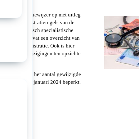
jks de Registratiewijzer op met uitleg
ting op de registratieregels van de
reren van medisch specialistische
ewijzer 2024
bevat een overzicht van
ragen over registratie. Ook is hier
inden met de wijzigingen ten opzichte
t andere jaren is het aantal gewijzigde
an de NZa per 1 januari 2024 beperkt.
a: