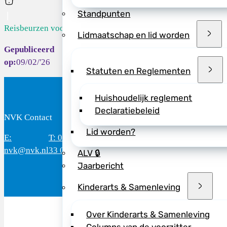
Home
Standpunten
Reisbeurzen voo...
Lidmaatschap en lid worden
09/02/'26
Statuten en Reglementen
Huishoudelijk reglement
Declaratiebeleid
NVK Contact
B
Lid worden?
E:
T: 088 - 282
Bereikbaar: 8.30 - 17.00 uur
D
nvk@nvk.nl
33 06
(werkdagen)
M
ALV 🔒
Jaarbericht
Kinderarts & Samenleving
Over Kinderarts & Samenleving