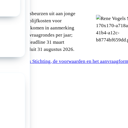
hting reikt reisbeurzen uit aan jonge
. Reis- en verblijfkosten voor
het buitenland komen in aanmerking
r zijn twee aanvraagrondes per jaar;
onde heeft als deadline 31 maart
gende ronde sluit 31 augustus 2026.
de René Vogels Stichting, de voorwaarden en het aanvraagform
a: