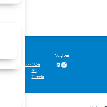
ezoekadres
Volg ons
Volg ons via Linkedin
Volg ons via Instagram
omus
Mercatorlaan
3528
edica
1200
BL
Utrecht