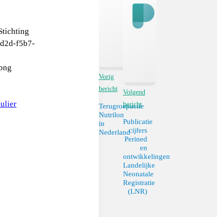
Vorig
bericht
Volgend
ulier
bericht
Terugroepactie
Nutrilon
Publicatie
in
cijfers
Nederland
Perined
en
ontwikkelingen
Landelijke
Neonatale
Registratie
(LNR)