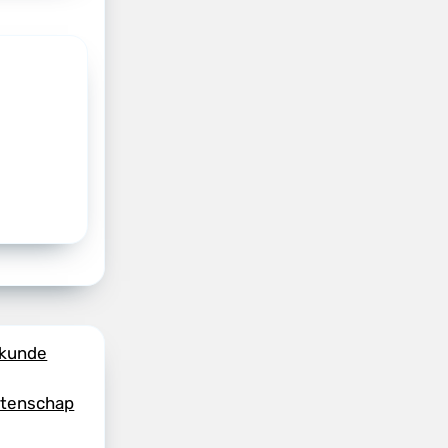
skunde
etenschap