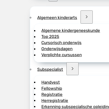
Algemeen kinderarts
Algemene kindergeneeskunde
Top 2025
Cursorisch onderwijs
Onderwijsdagen
Verplichte cursussen
Subspecialist
Handvest
Fellowship
Registratie
Herregistratie
Erkenning subspecialische opleidin