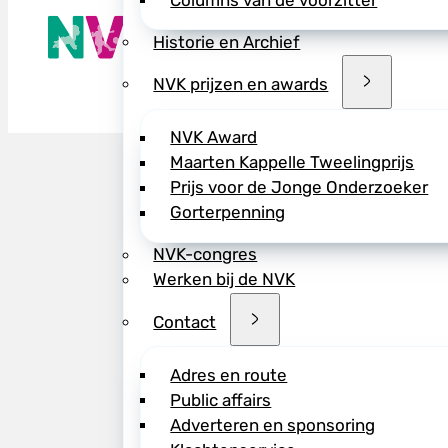
Columns van de voorzitter
De NVK geeft
Wij advisere
Historie en Archief
Copyright ©
NVK prijzen en awards
NVK Award
Maarten Kappelle Tweelingprijs
Prijs voor de Jonge Onderzoeker
Gorterpenning
NVK-congres
Werken bij de NVK
Contact
Adres en route
Public affairs
Adverteren en sponsoring