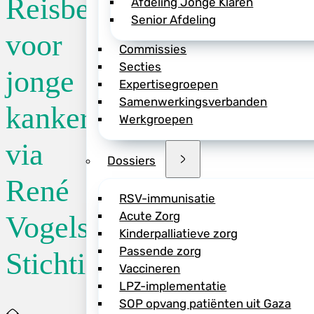
Reisbeurzen
Afdeling Jonge Klaren
Senior Afdeling
De René Vogels Stic
voor
Commissies
kankeronderzoekers
Secties
werkbezoeken aan 
jonge
Expertisegroepen
voor vergoeding. E
Samenwerkingsverbanden
de eerstvolgende r
kankeronderzoekers
Werkgroepen
2026. De daaropvol
via
>> Lees meer over 
Dossiers
René
RSV-immunisatie
Acute Zorg
Vogels
Kinderpalliatieve zorg
Deel dit bericht vi
Passende zorg
Stichting
Vaccineren
LPZ-implementatie
SOP opvang patiënten uit Gaza