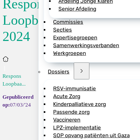
Respons
Afdeling Jonge Klaren
Senior Afdeling
De totale respons
Loopbaanmonitor
Commissies
Specialisten 2024 
Secties
kinderartsen (in o
2024
Expertisegroepen
geleverd! Een prac
Samenwerkingsverbanden
iedereen heel hart
Werkgroepen
aan dit waardevoll
Home
De analyse gaat nu 
Dossiers
Respons
Loopbaa...
RSV-immunisatie
Acute Zorg
Kinderpalliatieve zorg
Deel dit bericht vi
07/03/'24
Passende zorg
Vaccineren
LPZ-implementatie
SOP opvang patiënten uit Gaza