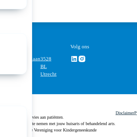
ezoekadres
Volg ons
Volg ons via Linkedin
Volg ons via Instagram
omus
Mercatorlaan
3528
edica
1200
BL
Utrecht
Disclaimer
P
 geen medisch advies aan patiënten.
n je om contact op te nemen met jouw huisarts of behandelend arts.
 2026, Nederlandse Vereniging voor Kindergeneeskunde