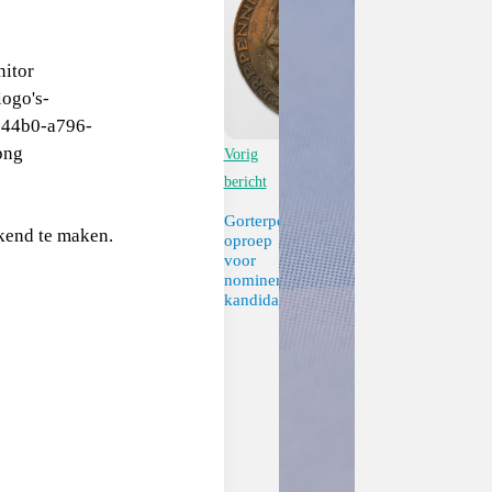
Vorig
bericht
Gorterpenning:
bekend te maken.
oproep
voor
nomineren
kandidaten