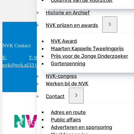
Columns van de voorzitter
Historie en Archief
NVK prijzen en awards
NVK Award
NVK Contact
B
Maarten Kappelle Tweelingprijs
Prijs voor de Jonge Onderzoeker
E:
T: 088 - 282
Bereikbaar: 8.30 - 17.00 uur
D
Gorterpenning
nvk@nvk.nl
33 06
(werkdagen)
M
NVK-congres
Werken bij de NVK
Contact
Adres en route
De NVK geeft
Public affairs
Wij advisere
Adverteren en sponsoring
Copyright ©