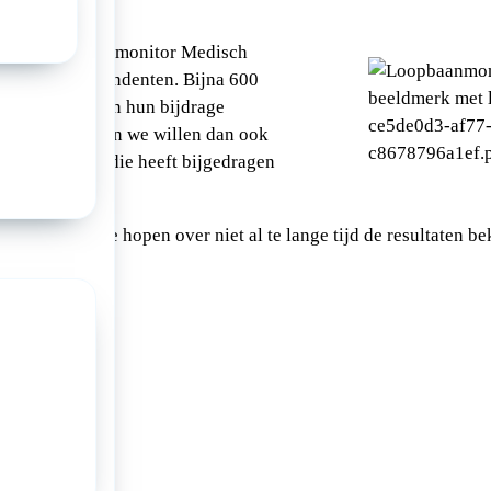
 op de Loopbaanmonitor Medisch
is
10.333
respondenten. Bijna 600
pleiding) hebben hun bijdrage
htig resultaat en we willen dan ook
elijk bedanken die heeft bijgedragen
e onderzoek.
van start en we hopen over niet al te lange tijd de resultaten 
a: