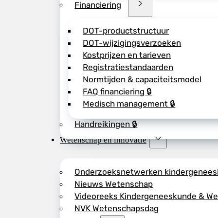
Financiering
DOT-productstructuur
DOT-wijzigingsverzoeken
Kostprijzen en tarieven
Registratiestandaarden
Normtijden & capaciteitsmodel
FAQ financiering 🔒
Medisch management 🔒
Handreikingen 🔒
Wetenschap en innovatie
Onderzoeksnetwerken kindergenee
Nieuws Wetenschap
Videoreeks Kindergeneeskunde & W
NVK Wetenschapsdag