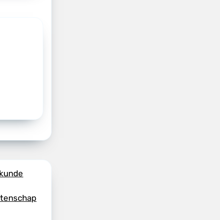
skunde
etenschap