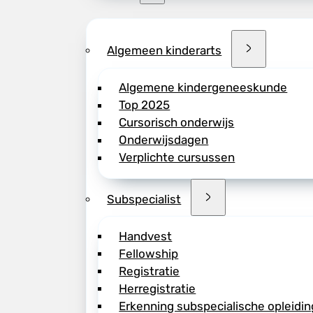
Algemeen kinderarts
Algemene kindergeneeskunde
Top 2025
Cursorisch onderwijs
Onderwijsdagen
Verplichte cursussen
Subspecialist
Handvest
Fellowship
Registratie
Herregistratie
Erkenning subspecialische opleidin