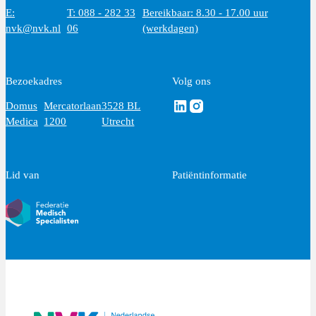
E:
T: 088 - 282 33
Bereikbaar: 8.30 - 17.00 uur
nvk@nvk.nl
06
(werkdagen)
Bezoekadres
Volg ons
Volg ons via Linkedin
Volg ons via Instagram
Domus
Mercatorlaan
3528 BL
Medica
1200
Utrecht
Lid van
Patiëntinformatie