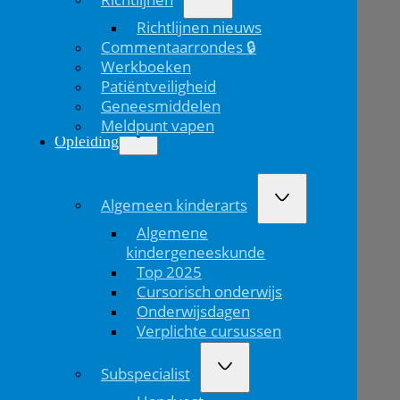
Richtlijnen nieuws
Commentaarrondes 🔒
Werkboeken
Patiëntveiligheid
Geneesmiddelen
Meldpunt vapen
Opleiding
Algemeen kinderarts
Algemene
kindergeneeskunde
Top 2025
Cursorisch onderwijs
Onderwijsdagen
Verplichte cursussen
Subspecialist