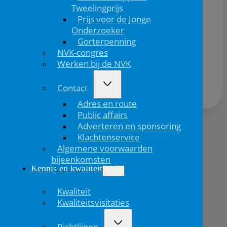
Tweelingprijs
Prijs voor de Jonge
Onderzoeker
Gorterpenning
NVK-congres
Deel dit bericht via:
Werken bij de NVK
Contact
Adres en route
Public affairs
Adverteren en sponsoring
Klachtenservice
Volgend
Algemene voorwaarden
bericht
bijeenkomsten
Kennis en kwaliteit
Kwaliteit
Kwaliteitsvisitaties
Richtlijnen