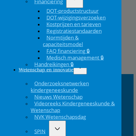
Financiering
DOT-productstructuur
DOT-wijzigingsverzoeken
Kostprijzen en tarieven
Registratiestandaarden
Normtijden &
capaciteitsmodel
FAQ financiering 🔒
Medisch management 🔒
Handreikingen 🔒
Vorig
Wetenschap en innovatie
bericht
Onderzoeksnetwerken
kindergeneeskunde
NVK Contact
Nieuws Wetenschap
Videoreeks Kindergeneeskunde &
E:
T: 088 - 282 33
Bereikbaar: 8.30 - 17.00 uur
Wetenschap
nvk@nvk.nl
06
(werkdagen)
NVK Wetenschapsdag
SPIN
Bezoekadres
Volg ons