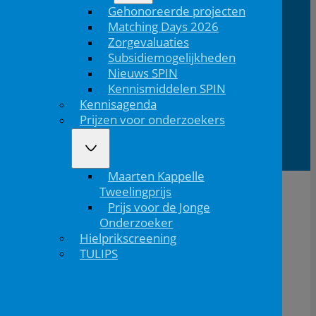
Gehonoreerde projecten
Volg ons via Linkedin
Volg ons via Instagram
Domus
Mercatorlaan
3528 BL
Matching Days 2026
Medica
1200
Utrecht
Zorgevaluaties
Subsidiemogelijkheden
Nieuws SPIN
Lid van
Patiëntinformatie
Kennismiddelen SPIN
Kennisagenda
Prijzen voor onderzoekers
Maarten Kappelle
Tweelingprijs
Prijs voor de Jonge
Onderzoeker
Hielprikscreening
TULIPS
De NVK geeft geen medisch advies aan patiënten.