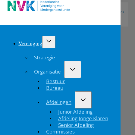
Vereniging
Strategie
Organisatie
Bestuur
Bureau
Afdelingen
Survey
Junior Afdeling
over
Afdeling Jonge Klaren
Senior Afdeling
beleid
Commissies