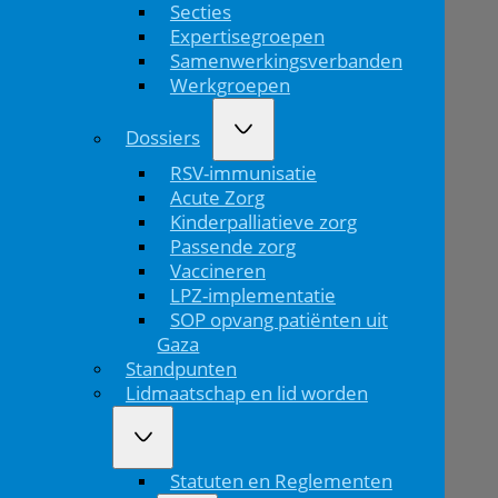
Secties
rond
Expertisegroepen
CT-
Samenwerkingsverbanden
Werkgroepen
scan
Dossiers
afwijkingen
RSV-immunisatie
bij
Acute Zorg
Kinderpalliatieve zorg
kinderen
Passende zorg
Vaccineren
met
LPZ-implementatie
SOP opvang patiënten uit
licht
Gaza
traumatisch
Standpunten
Lidmaatschap en lid worden
hersenletsel
Statuten en Reglementen
Home