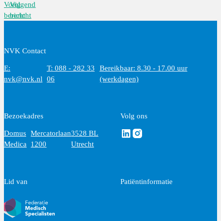
Vorig
Volgend
bericht
bericht
NVK Contact
E:
T: 088 - 282 33
Bereikbaar: 8.30 - 17.00 uur
nvk@nvk.nl
06
(werkdagen)
Bezoekadres
Volg ons
Volg ons via Linkedin
Volg ons via Instagram
Domus
Mercatorlaan
3528 BL
Medica
1200
Utrecht
Lid van
Patiëntinformatie