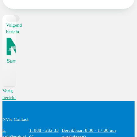
Volgend
bericht
Vorig
bericht
NVK Contact
E:
T: 088 - 282 33
Bereikbaar: 8.30 - 17.00 uur
nvk@nvk.nl
06
(werkdagen)