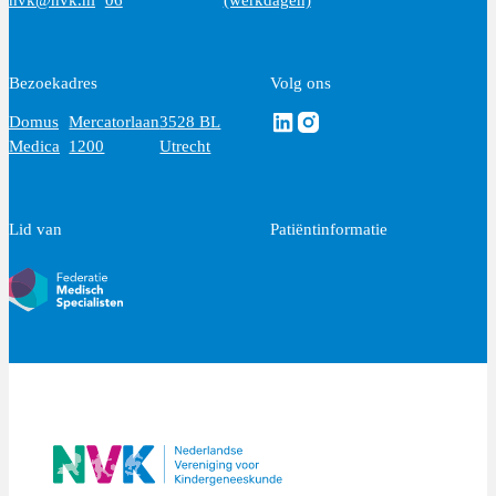
Bezoekadres
Volg ons
Volg ons via Linkedin
Volg ons via Instagram
Domus
Mercatorlaan
3528 BL
Medica
1200
Utrecht
Lid van
Patiëntinformatie