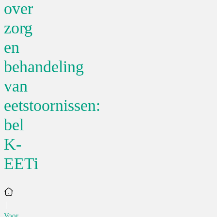
over
zorg
en
behandeling
van
eetstoornissen:
bel
K-
EETi
Home
Voor