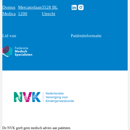
Volg ons via Linkedin
Volg ons via Instagram
Domus
Mercatorlaan
3528 BL
Medica
1200
Utrecht
Lid van
Patiëntinformatie
De NVK geeft geen medisch advies aan patiënten.