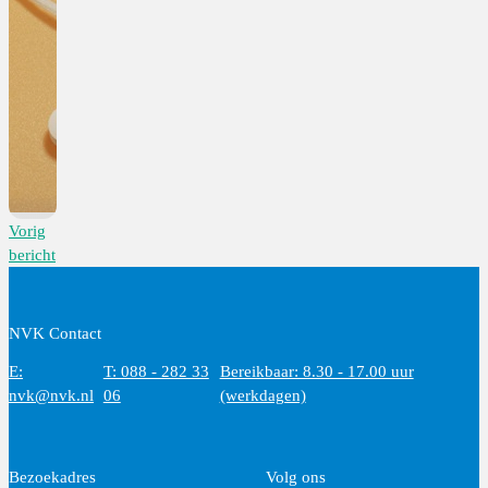
Vorig
bericht
NVK Contact
E:
T: 088 - 282 33
Bereikbaar: 8.30 - 17.00 uur
nvk@nvk.nl
06
(werkdagen)
Bezoekadres
Volg ons