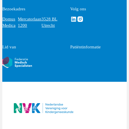
Bezoekadres
Volg ons
Volg ons via Linkedin
Volg ons via Instagram
Domus
Mercatorlaan
3528 BL
Medica
1200
Utrecht
Lid van
Patiëntinformatie