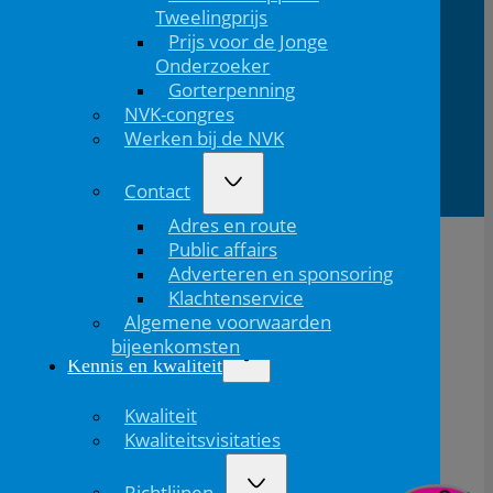
Medica
1200
Utrecht
Tweelingprijs
Prijs voor de Jonge
Onderzoeker
Lid van
Patiëntinformatie
Gorterpenning
NVK-congres
Werken bij de NVK
Contact
Adres en route
Public affairs
Adverteren en sponsoring
Klachtenservice
Algemene voorwaarden
bijeenkomsten
Kennis en kwaliteit
Kwaliteit
Kwaliteitsvisitaties
De NVK geeft geen medisch advies aan patiënten.
Wij adviseren je om contact op te nemen met jouw huisarts of behandelend arts.
Copyright © 2026, Nederlandse Vereniging voor Kindergeneeskunde
Richtlijnen