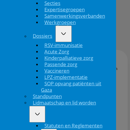
Secties
Expertisegroepen
Wijzigingen
Samenwerkingsverbanden
Kin...
Werkgroepen
Dossiers
25/06/'26
RSV-immunisatie
Acute Zorg
Kinderpalliatieve zorg
Passende zorg
Wat is er afgelopen maand veranderd in
Vaccineren
het Kinderformularium? Op de website
LPZ-implementatie
vind je een overzicht van de recente
SOP opvang patiënten uit
wijzigingen.
Gaza
Standpunten
>> Bekijk de wijzigingen
Lidmaatschap en lid worden
Statuten en Reglementen