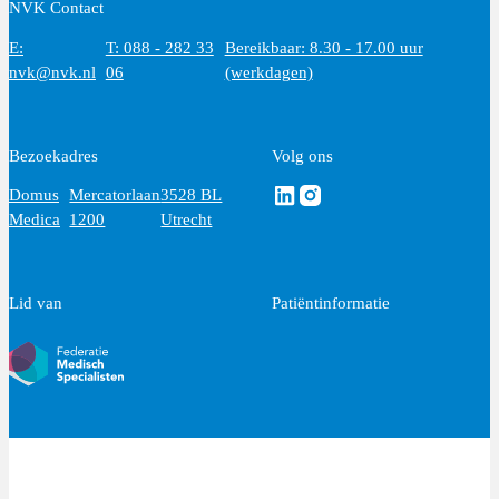
NVK Contact
E:
T: 088 - 282 33
Bereikbaar: 8.30 - 17.00 uur
nvk@nvk.nl
06
(werkdagen)
Bezoekadres
Volg ons
Volg ons via Linkedin
Volg ons via Instagram
Domus
Mercatorlaan
3528 BL
Medica
1200
Utrecht
Lid van
Patiëntinformatie