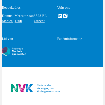
Bezoekadres
Volg ons
Volg ons via Linkedin
Volg ons via Instagram
Domus
Mercatorlaan
3528 BL
Medica
1200
Utrecht
Lid van
Patiëntinformatie