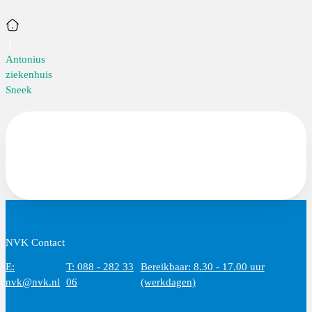
Home
Antonius
ziekenhuis
Sneek
NVK Contact
E:
T: 088 - 282 33
Bereikbaar: 8.30 - 17.00 uur
nvk@nvk.nl
06
(werkdagen)