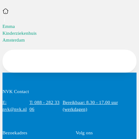
Home
Emma
Kinderziekenhuis
Amsterdam
NVK Contact
E:
T: 088 - 282 33
Bereikbaar: 8.30 - 17.00 uur
nvk@nvk.nl
06
(werkdagen)
Bezoekadres
Volg ons