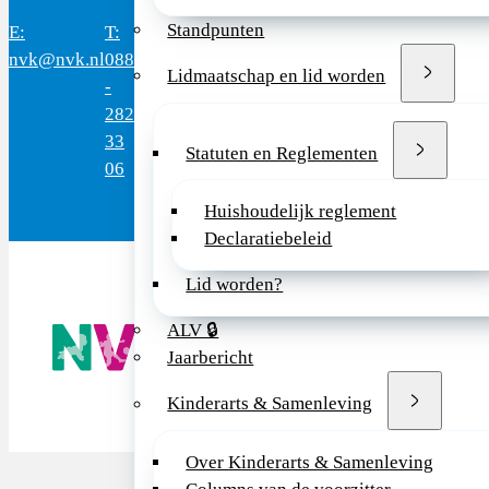
Standpunten
E:
T:
Bereikbaar:
Domus
Mercatorlaan
3528
nvk@nvk.nl
088
8.30 - 17.00
Medica
1200
BL
Lidmaatschap en lid worden
-
uur
Utrec
282
(werkdagen)
33
Statuten en Reglementen
06
Huishoudelijk reglement
Declaratiebeleid
Lid worden?
De NVK geeft
ALV 🔒
Wij advisere
Jaarbericht
Copyright ©
Kinderarts & Samenleving
Over Kinderarts & Samenleving