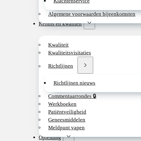
Klachtenservice
Algemene voorwaarden bijeenkomsten
Kennis en kwaliteit
Kwaliteit
Kwaliteitsvisitaties
Richtlijnen
Richtlijnen nieuws
Commentaarrondes 🔒
Werkboeken
Patiëntveiligheid
Geneesmiddelen
Meldpunt vapen
Opleiding