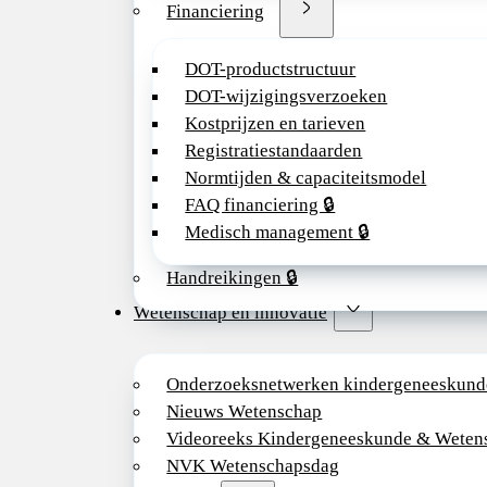
Financiering
DOT-productstructuur
DOT-wijzigingsverzoeken
Kostprijzen en tarieven
Registratiestandaarden
Normtijden & capaciteitsmodel
FAQ financiering 🔒
Medisch management 🔒
Handreikingen 🔒
Wetenschap en innovatie
Onderzoeksnetwerken kindergeneeskund
Nieuws Wetenschap
Videoreeks Kindergeneeskunde & Weten
NVK Wetenschapsdag