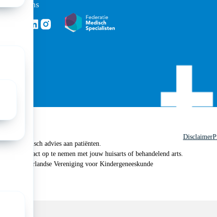
ons
Volg ons via Linkedin
Volg ons via Instagram
ht
Disclaimer
P
 geen medisch advies aan patiënten.
n je om contact op te nemen met jouw huisarts of behandelend arts.
 2026, Nederlandse Vereniging voor Kindergeneeskunde