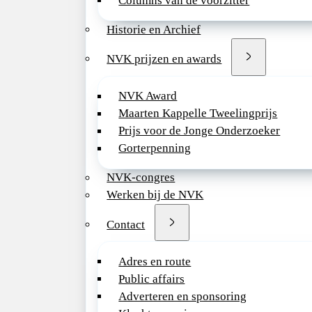
Columns van de voorzitter
Historie en Archief
NVK prijzen en awards
NVK Award
Maarten Kappelle Tweelingprijs
Prijs voor de Jonge Onderzoeker
Gorterpenning
NVK-congres
Werken bij de NVK
Contact
Adres en route
Public affairs
Adverteren en sponsoring