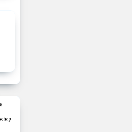
e
schap