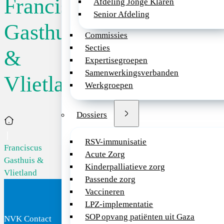
Franciscus
Afdeling Jonge Klaren
Senior Afdeling
Gasthuis
Commissies
Secties
&
Expertisegroepen
Samenwerkingsverbanden
Vlietland
Werkgroepen
Dossiers
Home
RSV-immunisatie
Franciscus
Acute Zorg
Gasthuis &
Kinderpalliatieve zorg
Vlietland
Passende zorg
Vaccineren
LPZ-implementatie
SOP opvang patiënten uit Gaza
NVK Contact
Bezoekadres