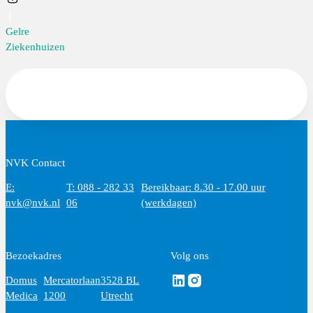
Gelre
Ziekenhuizen
NVK Contact
E:
T: 088 - 282 33
Bereikbaar: 8.30 - 17.00 uur
nvk@nvk.nl
06
(werkdagen)
Bezoekadres
Volg ons
Volg ons via Linkedin
Volg ons via Instagram
Domus
Mercatorlaan
3528 BL
Medica
1200
Utrecht