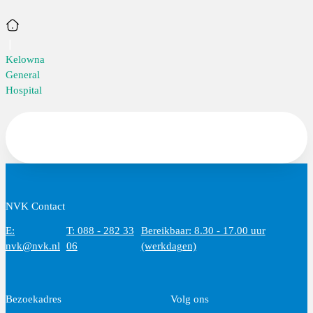
Home
Kelowna
General
Hospital
NVK Contact
E:
T: 088 - 282 33
Bereikbaar: 8.30 - 17.00 uur
nvk@nvk.nl
06
(werkdagen)
Bezoekadres
Volg ons