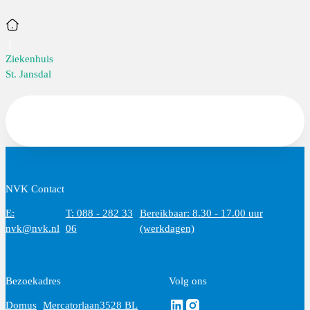
Home
Ziekenhuis
St. Jansdal
NVK Contact
E:
T: 088 - 282 33
Bereikbaar: 8.30 - 17.00 uur
nvk@nvk.nl
06
(werkdagen)
Bezoekadres
Volg ons
Volg ons via Linkedin
Volg ons via Instagram
Domus
Mercatorlaan
3528 BL