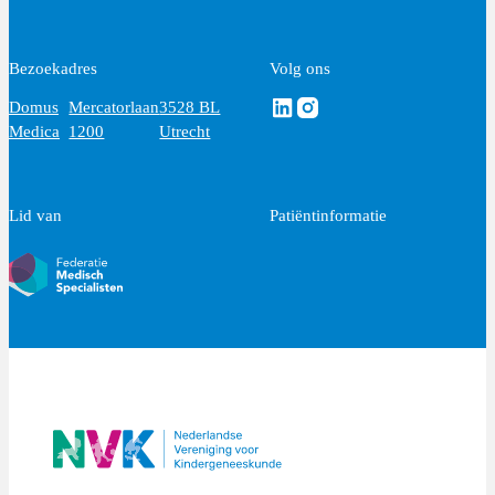
Bezoekadres
Volg ons
Volg ons via Linkedin
Volg ons via Instagram
Domus
Mercatorlaan
3528 BL
Medica
1200
Utrecht
Lid van
Patiëntinformatie