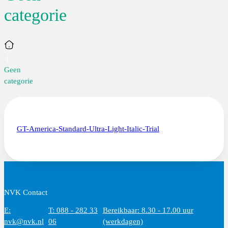
categorie
Home
Geen
categorie
GT-America-Standard-Ultra-Light-Italic-Trial
NVK Contact
E:
T: 088 - 282 33
Bereikbaar: 8.30 - 17.00 uur
nvk@nvk.nl
06
(werkdagen)