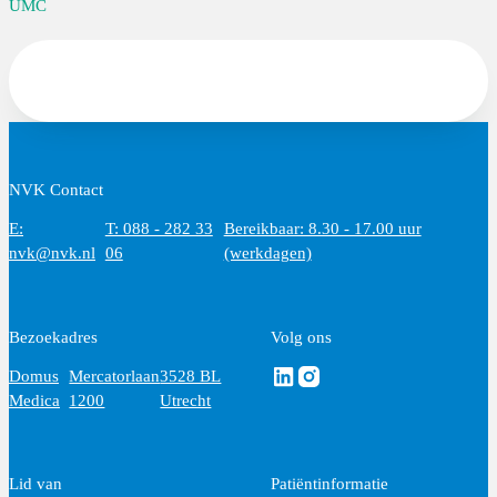
UMC
NVK Contact
E:
T: 088 - 282 33
Bereikbaar: 8.30 - 17.00 uur
nvk@nvk.nl
06
(werkdagen)
Bezoekadres
Volg ons
Volg ons via Linkedin
Volg ons via Instagram
Domus
Mercatorlaan
3528 BL
Medica
1200
Utrecht
Lid van
Patiëntinformatie