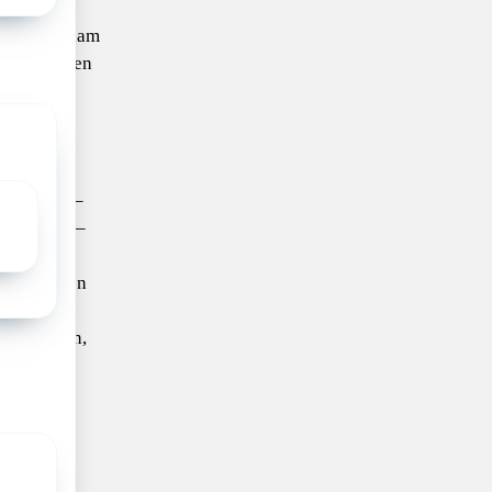
men met
 in Rotterdam
lkaar zetten
ankelijke,
tieve
dichtbij
t elk kind –
digheden –
t op een
We geloven
oor nauw
t gezinnen,
e
kunnen
ructureel
len. Dat