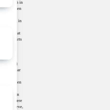
gd te zijn in
en opgroeien
es. We
iekenhuis, in
tting. Omdat
en kinderarts
 geen
emen voor
en we niet
ertise, maar
e. Zo krijgen
e bredere
het kind en
en gezondere
er inclusieve,