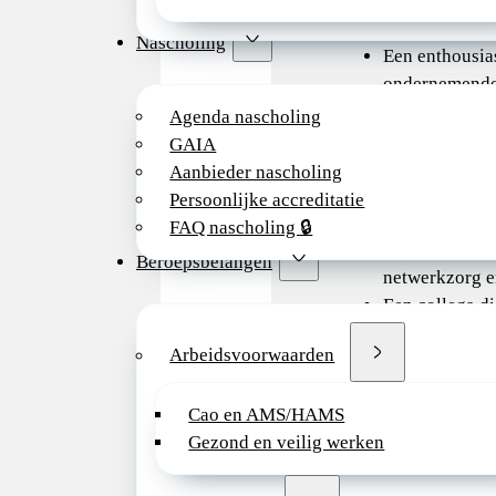
Wie zoeken wij?
Nascholing
Een enthousias
ondernemende 
die energie kr
Agenda nascholing
werken in een
GAIA
multiculturele
Aanbieder nascholing
Iemand die br
Persoonlijke accreditatie
kindergeneesk
FAQ nascholing 🔒
wil combinere
Beroepsbelangen
netwerkzorg e
Een collega d
legt – met kin
Arbeidsvoorwaarden
ouders, verwij
samenwerkings
Cao en AMS/HAMS
Als je een aa
Gezond en veilig werken
hebt of wil on
die past in on