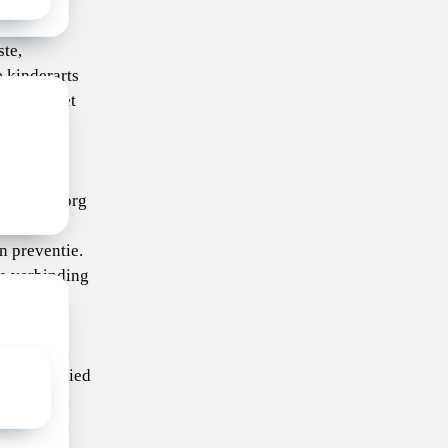
te,
kinderarts
ijgt van het
 wijk.
ede
undige zorg
n met
n preventie.
ie verbinding
deren,
zers en
partners.
ndachtsgebied
twikkelen,
ze context,