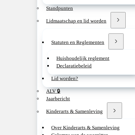
werken we nauw sa
Standpunten
Kinderarts Dichtbij
en Den Haag. Met e
Lidmaatschap en lid worden
we ons in voor toeg
passende en preven
kindergeneeskunde, 
Statuten en Reglementen
huis.
Het is onze visie da
Huishoudelijk reglement
ongeacht de omstan
Declaratiebeleid
gelijke kansen heef
gezonde toekomst. 
Lid worden?
dat kinderartsen, d
ALV 🔒
samen te werken me
Jaarbericht
huisartsen en ander
wijkprofessionals, 
Kinderarts & Samenleving
bijdragen aan het st
verkleinen van
Over Kinderarts & Samenleving
gezondheidsverschil