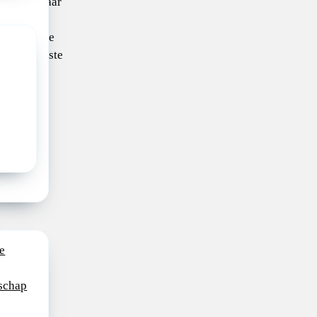
rdevol, maar
orwaarde
ing van de
 een vereiste
extra taal
n pas.
tijk
e
schap