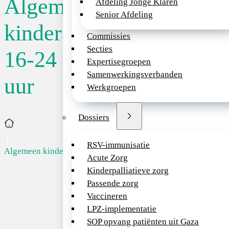
Algemeen
Afdeling Jonge Klaren
Publicatiedatum
Algemeen
Senior Afdeling
kinderarts
18-09-2025
kinderarts
Commissies
16-24 uur
Secties
Ben jij die ondern
16-24
Expertisegroepen
kinderarts die wil w
Samenwerkingsverbanden
kleurrijke wijk? Di
uur
Terug naar
Werkgroepen
tijd en aandacht be
patiënten? Dan mak
overzicht
kennis met je.
Dossiers
Home
Sluitingsdatum:
Wie zijn wij?
15/10/2025
RSV-immunisatie
Algemeen kinder...
De Kinderartsenprak
Acute Zorg
Amsterdam is onder
Kinderpalliatieve zorg
stichting De
Passende zorg
Kinderartsenpraktijk
Vaccineren
gevestigd in Amste
LPZ-implementatie
Zuidoost. Binnen de
SOP opvang patiënten uit Gaza