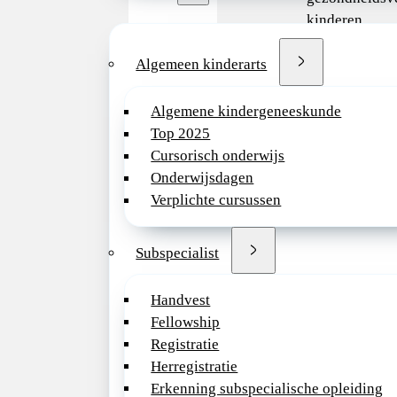
kinderen.
Een onderneme
waarin je mee
Algemeen kinderarts
verdere ontwi
deze vernieu
Algemene kindergeneeskunde
van kinderge
Top 2025
zorg.
Cursorisch onderwijs
Onderwijsdagen
Provincie
Verplichte cursussen
Noord-Holland
Subspecialist
Functieomschrijving
Handvest
Zelfstandig en ond
Fellowship
algemeen kinderart
Registratie
Herregistratie
Functie eisen
Erkenning subspecialische opleiding