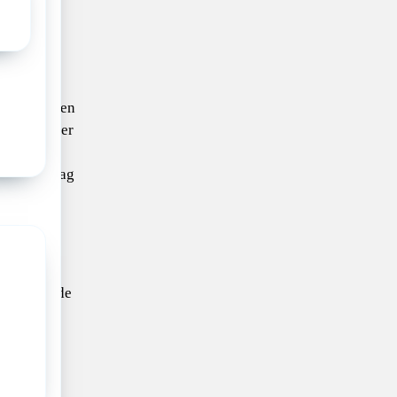
emende
erken in een
e graag meer
steed aan
en we graag
tijk in
deel van de
 en is
rdam
 stichting