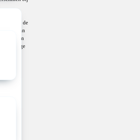
nde rol,
bouwt aan de
kkeling van
wende vorm
neeskundige
ernemend
s