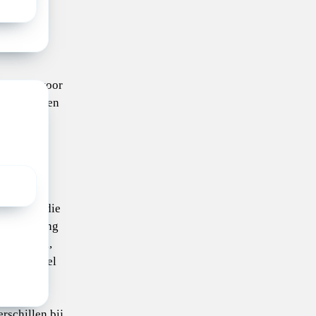
 zorg.
ctie
aandacht voor
et consulten
fstijl en
t een plek
je eigen
praktijk die
an Stichting
enpraktijk,
f zorgmodel
 voor het
n
rschillen bij