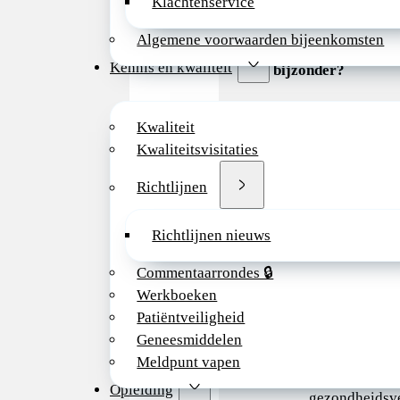
Klachtenservice
toekomstbestendige
Algemene voorwaarden bijeenkomsten
Wat maakt deze fun
Kennis en kwaliteit
bijzonder?
Meer tijd en 
Kwaliteit
de patiënt – m
Kwaliteitsvisitaties
waarin ook lee
sociale contex
Richtlijnen
krijgen.
Vrijheid over 
Richtlijnen nieuws
agenda.
Werken in een 
Commentaarrondes 🔒
onderdeel is v
Werkboeken
De Kinderarts
Patiëntveiligheid
een innovatie
Geneesmiddelen
dat zich inzet
Meldpunt vapen
verkleinen va
Opleiding
gezondheidsve