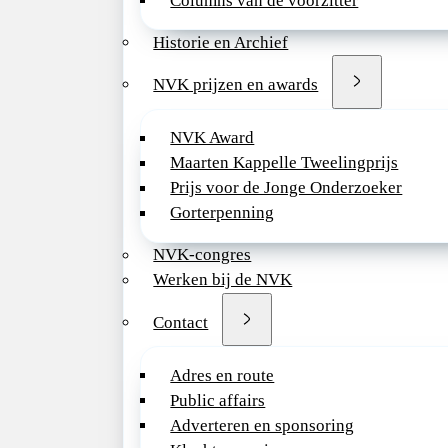
Columns van de voorzitter
doen we door gevesti
wijken waar kinder
Historie en Archief
in kwetsbare situati
werken buiten het z
NVK prijzen en awards
een vertrouwde en
kindvriendelijke se
NVK Award
veel kinderen wel e
Maarten Kappelle Tweelingprijs
nodig hebben, maar
Prijs voor de Jonge Onderzoeker
ziekenhuis.
Gorterpenning
Door meer tijd te n
NVK-congres
onze consulten bied
Werken bij de NVK
alleen medische exp
ook aandacht voor
Contact
leefstijlgeneeskund
we beter zicht op d
Adres en route
sociale context van 
Public affairs
dragen we bij aan e
Adverteren en sponsoring
generatie én een me