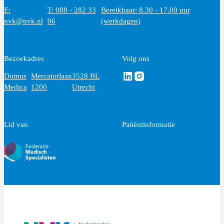
E:
T: 088 - 282 33
Bereikbaar: 8.30 - 17.00 uur
nvk@nvk.nl
06
(werkdagen)
Bezoekadres
Volg ons
Volg ons via Linkedin
Volg ons via Instagram
Domus
Mercatorlaan
3528 BL
Medica
1200
Utrecht
Lid van
Patiëntinformatie