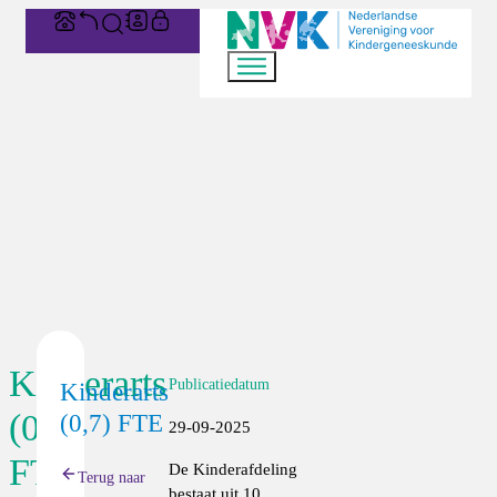
Kinderarts
Publicatiedatum
Kinderarts
(0,7)
(0,7) FTE
29-09-2025
FTE
De Kinderafdeling
Terug naar
bestaat uit 10