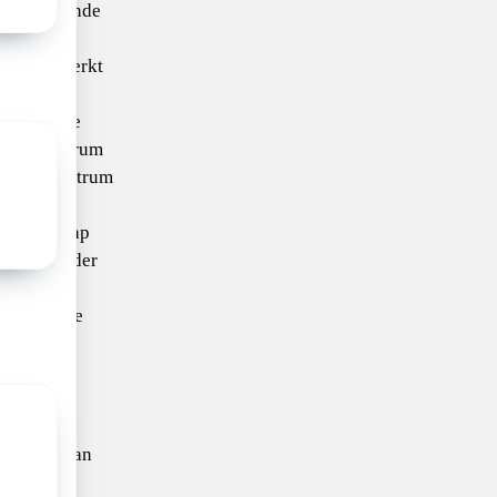
rgeneeskunde
 wordt
dt gekenmerkt
de
 levendige
boortecentrum
-Kind centrum
en
e maatschap
n (waaronder
) wordt
en Chef de
1 arts in
rnationale
n
 en een
ng. Twee van
ticiperen