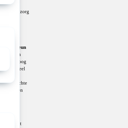
e werk en
hoe we de zorg
nemende,
egiale
umor,
derlinge steun
n. We zijn
bben ook oog
rdt onderdeel
team dat
 kindgerichte
samenwerken
gdzorg en
de regio.
s is een
s waar het