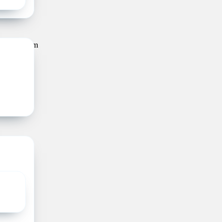
trecht
ch Centrum