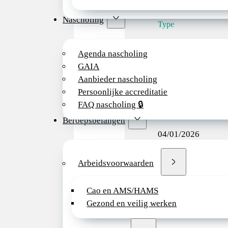
Diakonessenhuis U
Nascholing
Type
Universitair Medis
Agenda nascholing
GAIA
Startdatum
Aanbieder nascholing
01/04/2026
Persoonlijke accreditatie
FAQ nascholing 🔒
Sluitingsdatum
Beroepsbelangen
04/01/2026
Duur aanstelling
Arbeidsvoorwaarden
Onbepaalde tijd
Cao en AMS/HAMS
FTE
Gezond en veilig werken
0,8-1