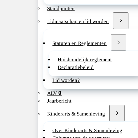
zeggenschap over j
Standpunten
directe invloed op 
organiseren.
Lidmaatschap en lid worden
We zijn een onder
innovatieve en coll
vakgroep waarin
h
Statuten en Reglementen
flexibiliteit en on
vanzelfsprekend zij
Huishoudelijk reglement
ambitieus, maar he
Declaratiebeleid
voor balans. Je wo
Lid worden?
van een dynamisch 
voorop wil lopen in
ALV 🔒
zorg, waarbij we 
Jaarbericht
met huisartsen, jeu
andere partners in 
Kinderarts & Samenleving
Het Diakonessenhui
Over Kinderarts & Samenleving
algemeen ziekenhui