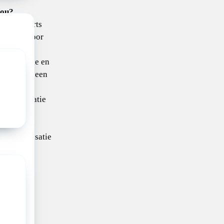
jou?
e kinderarts
 vak én voor
t lef, visie en
en (lees: een
r).
die innovatie
t schuwt
bspecialisatie
 klinische