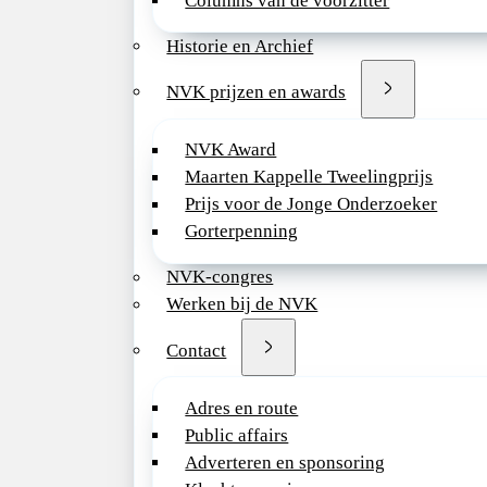
Columns van de voorzitter
specialisme Kinde
in de volle breedte
Historie en Archief
uitgevoerd en wor
door een gevarieer
NVK prijzen en awards
patiëntenpopulatie,
SEH, een groot ge
NVK Award
– met nieuw Vrouw
Maarten Kappelle Tweelingprijs
in ontwikkeling – 
Prijs voor de Jonge Onderzoeker
allergiecentrum. D
Gorterpenning
van 10 kinderartse
NVK-congres
twee neonatologen
Werken bij de NVK
ondersteund door e
Clinique, 7 ANIOS, 
Contact
opleiding voor inte
gezondheidszorg e
Adres en route
tropengeneeskunde
Public affairs
huisarts in opleidi
Adverteren en sponsoring
de kinderartsen par