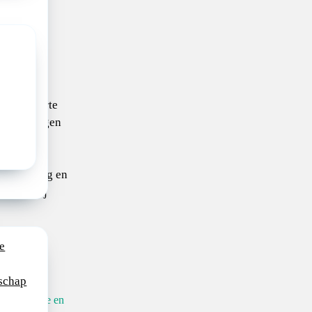
orwaarden
u?
am waarin
g met korte
te voor eigen
t groot
plexe zorg en
dereen bij
e
schap
 informatie en