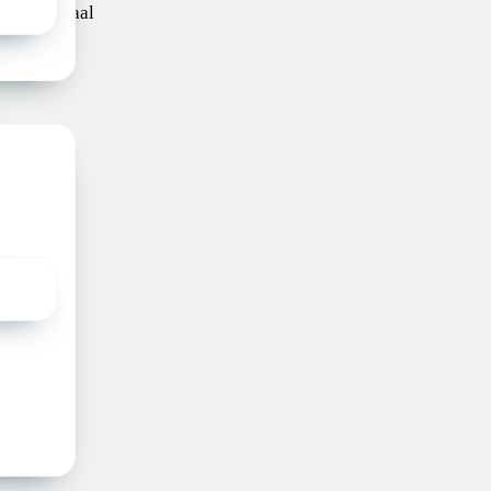
tes Centraal
nderen met
re op de
ts