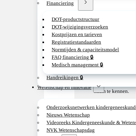
Financiering
Extra info arbeidsvo
DOT-productstructuur
Wat bieden wij jo
DOT-wijzigingsverzoeken
– Een collegiaal te
Kostprijzen en tarieven
jouw mening telt.
Registratiestandaarden
– Een werkomgevin
Normtijden & capaciteitsmodel
lijnen en veel ruim
FAQ financiering 🔒
initiatief.
Medisch management 🔒
– Een ziekenhuis da
genoeg is voor com
Handreikingen 🔒
klein genoeg om ie
Wetenschap en innovatie
naam te kennen.
Reden vacature
Onderzoeksnetwerken kindergeneeskund
Nieuws Wetenschap
Vertrek maat.
Videoreeks Kindergeneeskunde & Weten
NVK Wetenschapsdag
Contactgegevens meer