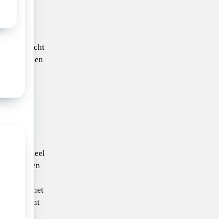
nhuis Utrecht
ril 2026
een
 als wij –
 aandacht.
ken en
iek?
is onderdeel
MSBD
– een
g medisch
jf binnen het
at betekent
itiatief,