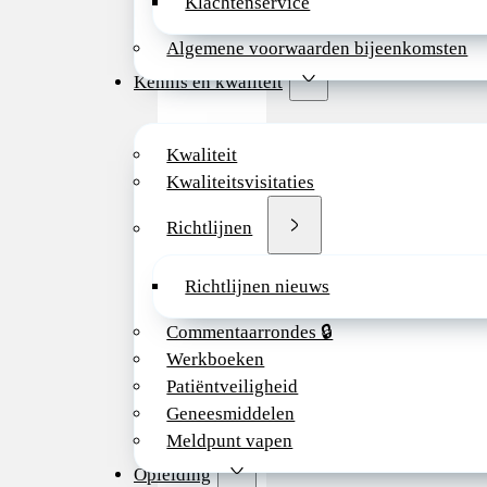
Klachtenservice
daarnaast via Diabe
in de zorg voor ki
Algemene voorwaarden bijeenkomsten
diabetes.
Kennis en kwaliteit
Kwaliteit
Kwaliteitsvisitaties
Bekijk deze vacatu
Richtlijnen
externe website
Provincie
Richtlijnen nieuws
Utrecht
Commentaarrondes 🔒
Werkboeken
Functieomschrijving
Patiëntveiligheid
Geneesmiddelen
Algemeen kinderar
Meldpunt vapen
Functie eisen
Opleiding