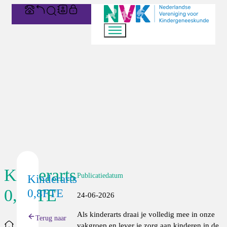
Kinderarts
Publicatiedatum
Kinderarts
0,8FTE
0,8FTE
24-06-2026
Als kinderarts draai je volledig mee in onze
Terug naar
Home
vakgroep en lever je zorg aan kinderen in de