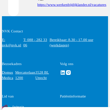
https://www.werkenbijdijklander.nl/vacatures
NVK Contact
E:
T: 088 - 282 33
Bereikbaar: 8.30 - 17.00 uur
nvk@nvk.nl
06
(werkdagen)
Bezoekadres
Volg ons
Volg ons via Linkedin
Volg ons via Instagram
Domus
Mercatorlaan
3528 BL
Medica
1200
Utrecht
Lid van
Patiëntinformatie