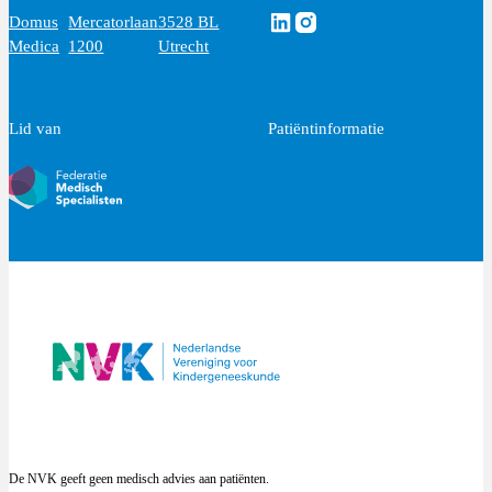
Volg ons via Linkedin
Volg ons via Instagram
Domus
Mercatorlaan
3528 BL
Medica
1200
Utrecht
Lid van
Patiëntinformatie
De NVK geeft geen medisch advies aan patiënten.