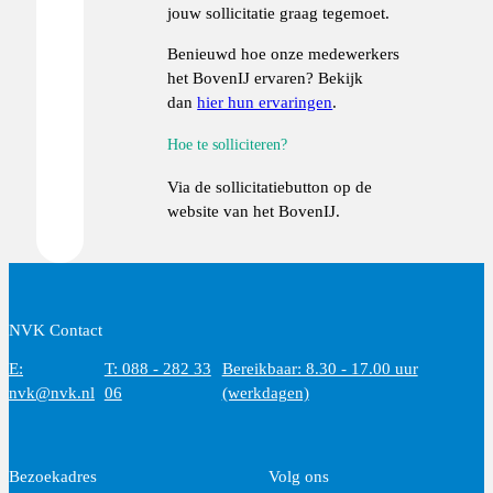
jouw sollicitatie graag tegemoet.
Benieuwd hoe onze medewerkers
het BovenIJ ervaren? Bekijk
dan
hier hun ervaringen
.
Hoe te solliciteren?
Via de sollicitatiebutton op de
website van het BovenIJ.
NVK Contact
E:
T: 088 - 282 33
Bereikbaar: 8.30 - 17.00 uur
nvk@nvk.nl
06
(werkdagen)
Bezoekadres
Volg ons