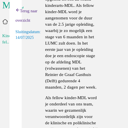
MDL
kinderarts-MDL. Als fellow
Terug naar
kinder-MDL word je
aangenomen voor de duur
overzicht
Home
van de 2.5 jarige opleiding,
waarbij je zo mogelijk een
Sluitingsdatum:
Kinderarts,
stage van 6 maanden in het
14/07/2025
fel...
LUMC zult doen. In het
eerste jaar van je opleiding
doe je een endoscopie stage
op de afdeling MDL
(volwassenen) van het
Reinier de Graaf Gasthuis
(Delft) gedurende 4
maanden, 2 dagen per week.
Als fellow kinder-MDL word
je onderdeel van ons team,
waarin we gezamenlijk
verantwoordelijk zijn voor
de klinische en poliklinische