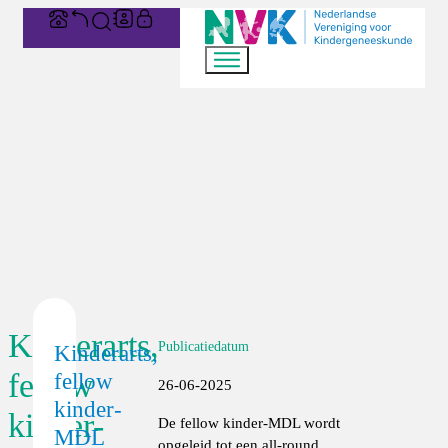
Kinderarts,
Publicatiedatum
Kinderarts,
fellow
fellow
26-06-2025
kinder-
kinder-
De fellow kinder-MDL wordt
MDL
opgeleid tot een all-round