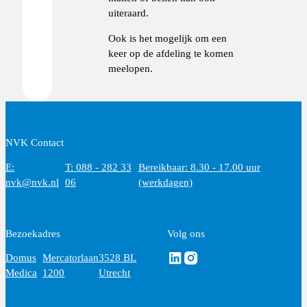
uiteraard.
Ook is het mogelijk om een
keer op de afdeling te komen
meelopen.
NVK Contact
E:
T: 088 - 282 33
Bereikbaar: 8.30 - 17.00 uur
nvk@nvk.nl
06
(werkdagen)
Bezoekadres
Volg ons
Volg ons via Linkedin
Volg ons via Instagram
Domus
Mercatorlaan
3528 BL
Medica
1200
Utrecht