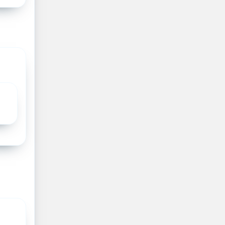
kind en
 wordt
om een
en in de
OS,
 een
age
komst
e.
n we met
n