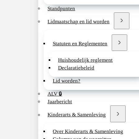
de zorg rond het 
Standpunten
zijn of haar gezin
Lidmaatschap en lid worden
georganiseerd.
Je krijgt de kans 
actieve rol te spel
Statuten en Reglementen
opleiding van AI
ANIOS, VIOS en
Huishoudelijk reglement
coassistenten, wat
Declaratiebeleid
waardevolle bijdr
Lid worden?
levert aan de toe
van de
ALV 🔒
kindergeneeskund
Jaarbericht
Bij het ETZ drage
Kinderarts & Samenleving
elkaar bij aan
vakoverstijgende
Over Kinderarts & Samenleving
ontwikkelingen, e