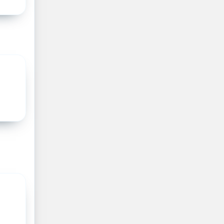
u aan het
udbare
 Als
 dus ook
eler in
kelen
kinderen
erken
e is
AM en
derartsen
nten.
aal