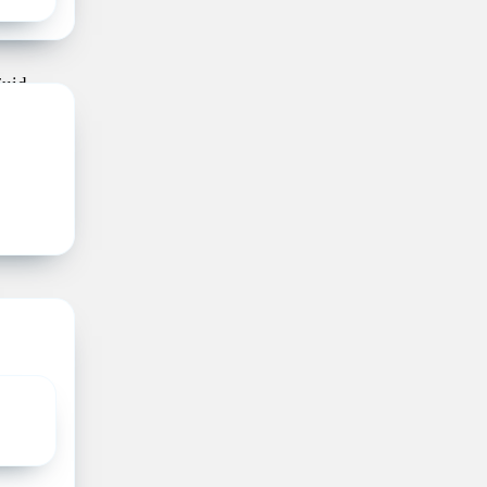
logische
nauw
Zuid-
 het
eden
 wordt
ie ETZ
aar met
 moeder-
nclusief
hun
een
blijven.