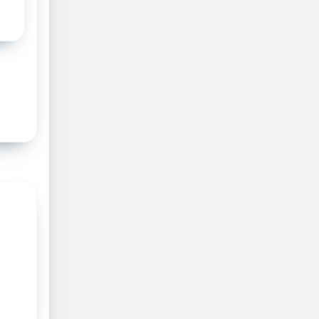
 het ETZ
ze
roep. Je
ollega’s
nische en
ren,
r de
pecten
oe je
ipe van
waarbij