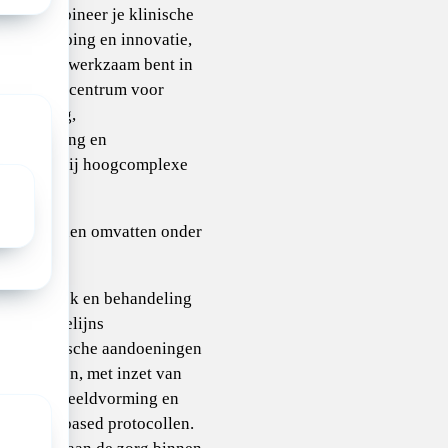
e rol combineer je klinische
et verdieping en innovatie,
j je deels werkzaam bent in
ademisch centrum voor
e scholing,
uitwisseling en
kenheid bij hoogcomplexe
rkzaamheden omvatten onder
:
Diagnostiek en behandeling
an tweedelijns
cardiologische aandoeningen
ij kinderen, met inzet van
moderne beeldvorming en
vidence-based protocollen.