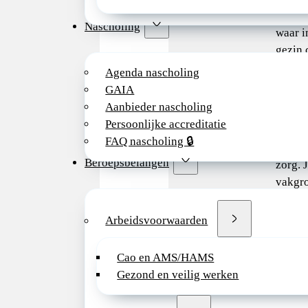
de div
Nascholing
waar i
gezin c
Agenda nascholing
Als ki
GAIA
werkza
Aanbieder nascholing
algem
Persoonlijke accreditatie
tweede
FAQ nascholing 🔒
tweede
Beroepsbelangen
zorg. 
vakgr
(negen
neonat
Arbeidsvoorwaarden
neonat
een br
Cao en AMS/HAMS
patiën
Gezond en veilig werken
De va