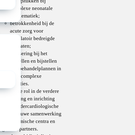
vraagstukken bij
complexe neonatale
problematiek;
betrokkenheid bij de
acute zorg voor
circulatoir bedreigde
neonaten;
advisering bij het
opstellen en bijstellen
van behandelplannen in
hoogcomplexe
situaties.
en actieve rol in de verdere
ntwikkeling en inrichting
an de kindercardiologische
zorg, in nauwe samenwerking
met academische centra en
egionale partners.