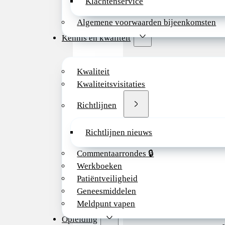
Klachtenservice
Algemene voorwaarden bijeenkomsten
Kennis en kwaliteit
Kwaliteit
Kwaliteitsvisitaties
Richtlijnen
Richtlijnen nieuws
E
Commentaarrondes 🔒
o
Werkboeken
v
Patiëntveiligheid
Geneesmiddelen
Meldpunt vapen
r
Opleiding