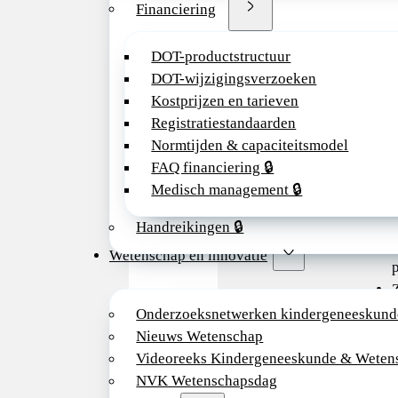
van Is
Financiering
sterke
hoogwa
DOT-productstructuur
opleid
DOT-wijzigingsverzoeken
onder
Kostprijzen en tarieven
Practi
Registratiestandaarden
handel
Normtijden & capaciteitsmodel
inzett
FAQ financiering 🔒
Medisch management 🔒
V
h
Handreikingen 🔒
Wetenschap en innovatie
p
Z
Onderzoeksnetwerken kindergeneeskund
I
Nieuws Wetenschap
d
Videoreeks Kindergeneeskunde & Weten
e
NVK Wetenschapsdag