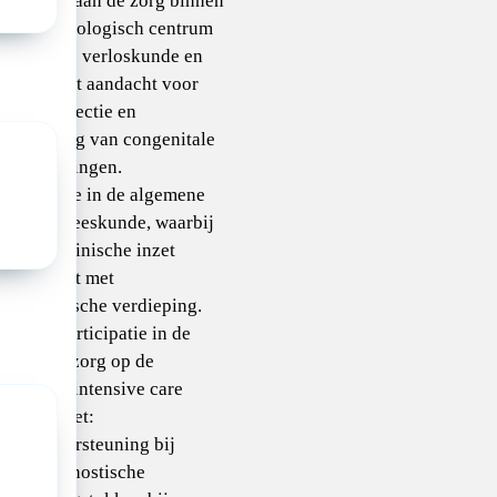
ijdragen aan de zorg binnen
et perinatologisch centrum
derdelijns verloskunde en
NICU), met aandacht voor
roege detectie en
egeleiding van congenitale
artafwijkingen.
articipatie in de algemene
kindergeneeskunde, waarbij
e brede klinische inzet
combineert met
pecialistische verdieping.
ctieve participatie in de
erdelijnszorg op de
eonatale intensive care
(NICU), met:
ondersteuning bij
diagnostische