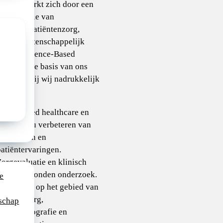
ala kenmerkt zich door een
 combinatie van
ardige patiëntenzorg,
ing en wetenschappelijk
zoek. Evidence-Based
ce vormt de basis van ons
en, waarbij wij nadrukkelijk
en op:
alue-based healthcare en
et continu verbeteren van
uitkomsten en
atiëntervaringen.
orgevaluatie en klinisch
patiëntgebonden onderzoek.
e
nnovaties op het gebied van
igitale zorg,
schap
chocardiografie en