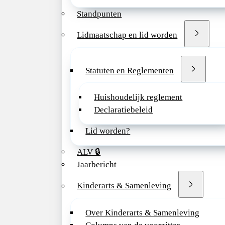
In dez
Standpunten
zorg m
waarbi
Lidmaatschap en lid worden
een ac
verder
kennis
Statuten en Reglementen
betrok
zorg.
Huishoudelijk reglement
Declaratiebeleid
Je we
andere
Lid worden?
ALV 🔒
v
Jaarbericht
Kinderarts & Samenleving
b
e
Over Kinderarts & Samenleving