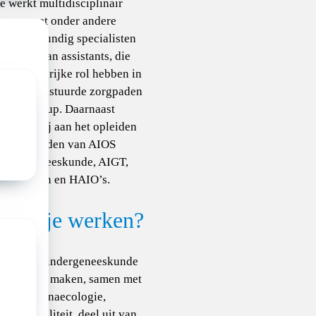
e werkt multidisciplinair
samen met onder andere
erpleegkundig specialisten
n physician assistants, die
en belangrijke rol hebben in
protocolgestuurde zorgpaden
n follow-up. Daarnaast
raag je bij aan het opleiden
en begeleiden van AIOS
kindergeneeskunde, AIGT,
SEH-artsen en HAIO’s.
r ga je werken?
elingen kindergeneeskunde
natologie maken, samen met
andere gynaecologie,
ie en fertiliteit, deel uit van