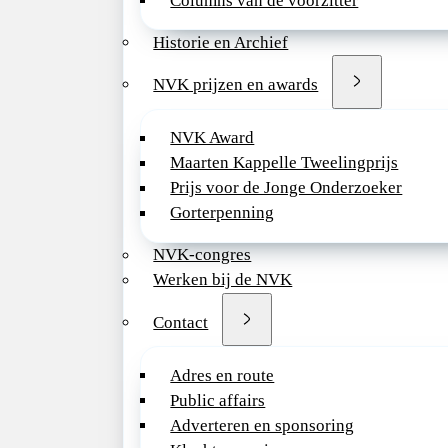
B
Columns van de voorzitter
h
Historie en Archief
(
NVK prijzen en awards
v
b
NVK Award
h
Maarten Kappelle Tweelingprijs
P
Prijs voor de Jonge Onderzoeker
Gorterpenning
j
NVK-congres
s
Werken bij de NVK
A
Contact
d
n
Adres en route
Public affairs
Adverteren en sponsoring