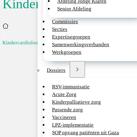
Kindercardioloog
Afdeling Jonge Klaren
Publica
Kindercardioloog
Senior Afdeling
02-06
Commissies
Home
Terug naar overzicht
Secties
Heb ji
Expertisegroepen
de kin
Sluitingsdatum: 17/06/2026
Kindercardioloo...
Samenwerkingsverbanden
we gra
Werkgroepen
nodige
ervari
dit va
Dossiers
gespre
we jou
RSV-immunisatie
kunnen
Acute Zorg
kinder
Kinderpalliatieve zorg
Isala.
Passende zorg
Vaccineren
Wat
LPZ-implementatie
SOP opvang patiënten uit Gaza