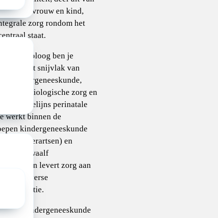
isie Man, vrouw en kind,
ntegrale zorg rondom het
entraal staat.
ndercardioloog ben je
am op het snijvlak van
ene kindergeneeskunde,
lijns cardiologische zorg en
- en derdelijns perinatale
Je werkt binnen de
oepen kindergeneeskunde
tien kinderartsen) en
ologie (twaalf
ologen) en levert zorg aan
ede en diverse
tenpopulatie.
kgroep kindergeneeskunde