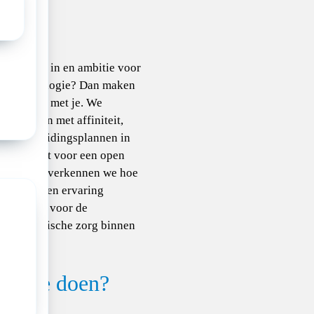
tiedatum
-2026
j interesse in en ambitie voor
dercardiologie? Dan maken
ag kennis met je. We
n iedereen met affiniteit,
ng of opleidingsplannen in
kgebied uit voor een open
k. Samen verkennen we hoe
w kennis en ervaring
 inzetten voor de
cardiologische zorg binnen
 ga je doen?