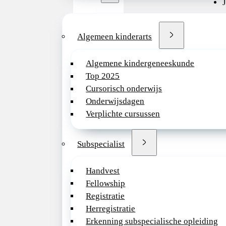
J
v
Algemeen kinderarts
e
e
Algemene kindergeneeskunde
Top 2025
e
Cursorisch onderwijs
d
Onderwijsdagen
Verplichte cursussen
Subspecialist
Waa
Handvest
Fellowship
De afd
Registratie
en neo
Herregistratie
onder 
Erkenning subspecialische opleiding
obstetr